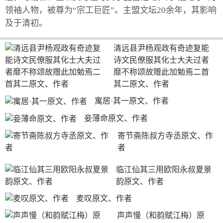
领袖人物，被尊为“宗工巨匠”。主盟文坛20余年，其影响
及于清初。
清远县尹杨观政有奇迹复能
诗文民僚服其化士大夫过者
靡不称颂故赠此加勉焉二首
其二原文、作者
寓居·其一原文、作者
妾薄命原文、作者
寄节斋陈叔方寺丞原文、作
者
临江仙其三用欧阳永叔夏景
韵原文、作者
麦叹原文、作者
声声慢（和韵赋江梅）原