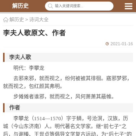
解历史
解历史
>
诗词大全
李夫人歌原文、作者
2021-01-16
李夫人歌
明代：李攀龙
去邪来邪，就而视之，纷何被被其徘徊。寤邪梦邪，
就而视之，包红颜其弗明。
步傩傩者谁邪，就而视之，风何萧萧其蔽帷。
作者
李攀龙（1514—1570）字于鳞，号沧溟，汉族，历
城（今山东济南）人。明代著名文学家。继“前七子”之
后，与谢榛、王世贞等倡导文学复古运动，为“后七子”的