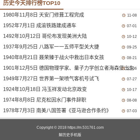
历史今天排行榜TOP10
1980年11月8日 天安门修葺工程完成
11-08
1952年7月1日 成渝铁路建成通车
07-01
1492年10月12日 哥伦布发现美洲大陆
10-12
1937年9月25日 八路军一一五师平型关大捷
09-25
1940年8月21日 聂荣臻于战火中救出日本女孩
08-21
1901年12月5日 德国物理学家、量子力学创立者海森堡出生
12-06
1949年7月27日 世界第一架喷气客机号试飞
07-27
1924年10月18日 冯玉祥发动北京政变
10-17
1974年8月8日 尼克松因水门事件辞职
08-08
1978年7月3日 南美八国签署《亚马逊合作条约》
07-03
Copyright © 2018
https://m.531761.com
解历史
手机版