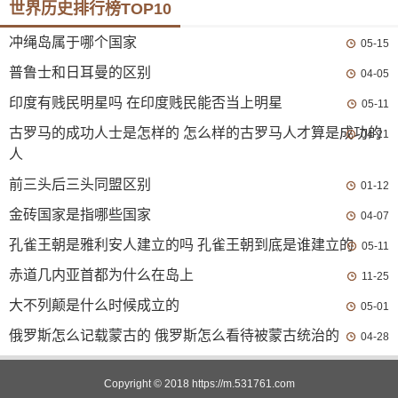
世界历史排行榜TOP10
冲绳岛属于哪个国家
05-15
普鲁士和日耳曼的区别
04-05
印度有贱民明星吗 在印度贱民能否当上明星
05-11
古罗马的成功人士是怎样的 怎么样的古罗马人才算是成功的
04-21
人
前三头后三头同盟区别
01-12
金砖国家是指哪些国家
04-07
孔雀王朝是雅利安人建立的吗 孔雀王朝到底是谁建立的
05-11
赤道几内亚首都为什么在岛上
11-25
大不列颠是什么时候成立的
05-01
俄罗斯怎么记载蒙古的 俄罗斯怎么看待被蒙古统治的
04-28
Copyright © 2018
https://m.531761.com