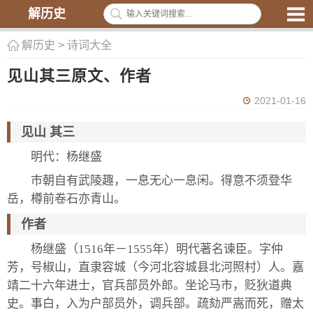
解历史
解历史
>
诗词大全
见山其三原文、作者
2021-01-16
见山 其三
明代：杨继盛
市朝自有武陵趣，一息无心一息闲。得意不须登华
岳，樽前卷石亦青山。
作者
杨继盛（1516年－1555年）明代著名谏臣。字仲
芳，号椒山，直隶容城（今河北容城县北河照村）人。嘉
靖二十六年进士，官兵部员外郎。坐论马市，贬狄道典
史。事白，入为户部员外，调兵部。疏劾严嵩而死，赠太