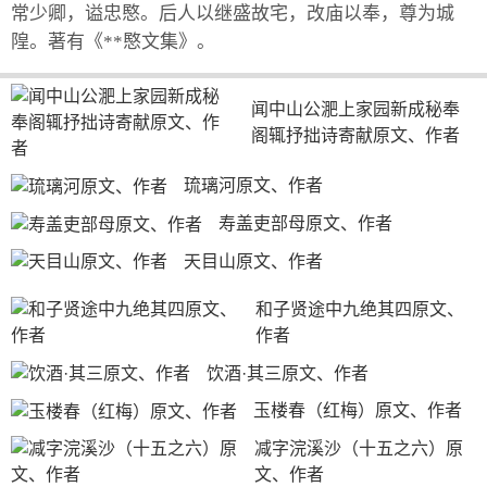
常少卿，谥忠愍。后人以继盛故宅，改庙以奉，尊为城
隍。著有《**愍文集》。
闻中山公淝上家园新成秘奉
阁辄抒拙诗寄献原文、作者
琉璃河原文、作者
寿盖吏部母原文、作者
天目山原文、作者
和子贤途中九绝其四原文、
作者
饮酒·其三原文、作者
玉楼春（红梅）原文、作者
减字浣溪沙（十五之六）原
文、作者