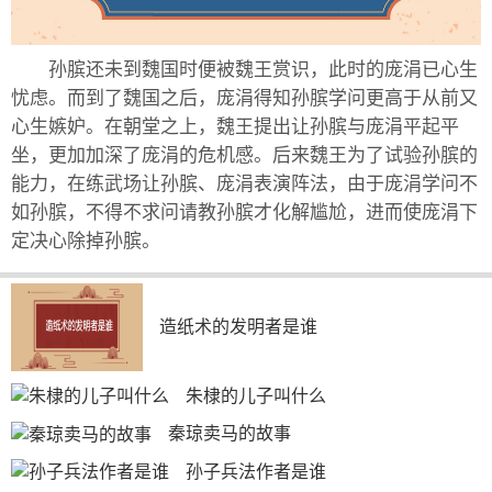
孙膑还未到魏国时便被魏王赏识，此时的庞涓已心生
忧虑。而到了魏国之后，庞涓得知孙膑学问更高于从前又
心生嫉妒。在朝堂之上，魏王提出让孙膑与庞涓平起平
坐，更加加深了庞涓的危机感。后来魏王为了试验孙膑的
能力，在练武场让孙膑、庞涓表演阵法，由于庞涓学问不
如孙膑，不得不求问请教孙膑才化解尴尬，进而使庞涓下
定决心除掉孙膑。
造纸术的发明者是谁
朱棣的儿子叫什么
秦琼卖马的故事
孙子兵法作者是谁