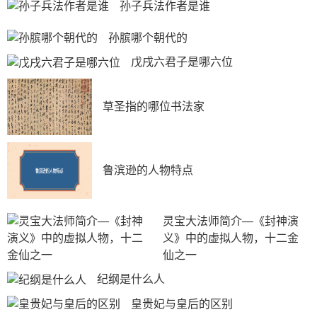
古城，和朝鲜并没有关系。第二个妃说来源于《太常寺
孙子兵法作者是谁
志》，书中记载右一位妃，生成祖文皇帝。”然而并不确
切知道是哪位妃子。第三位元主妃洪吉喇氏是蒙古人，也
孙膑哪个朝代的
和朝鲜没有什么关系，所以朱棣的母亲是朝鲜人吗这个问
戊戌六君子是哪六位
题的答案很大几率是否定的，朱棣的母亲并不是朝鲜人。
草圣指的哪位书法家
鲁滨逊的人物特点
灵宝大法师简介—《封神演
义》中的虚拟人物，十二金
仙之一
纪纲是什么人
皇贵妃与皇后的区别