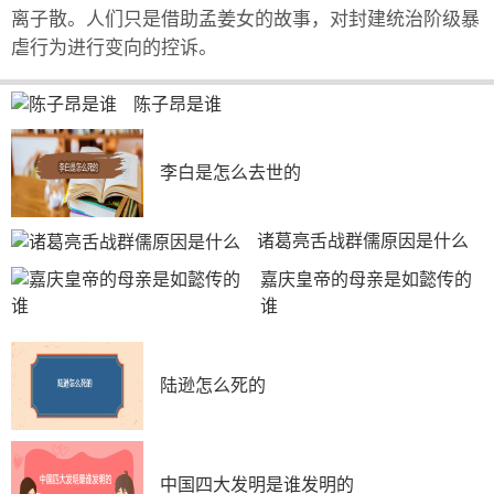
离子散。人们只是借助孟姜女的故事，对封建统治阶级暴
虐行为进行变向的控诉。
陈子昂是谁
李白是怎么去世的
诸葛亮舌战群儒原因是什么
嘉庆皇帝的母亲是如懿传的
谁
陆逊怎么死的
中国四大发明是谁发明的