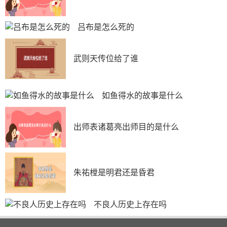
吕布是怎么死的
武则天传位给了谁
如鱼得水的故事是什么
出师表诸葛亮出师目的是什么
朱祐樘是明君还是昏君
不良人历史上存在吗