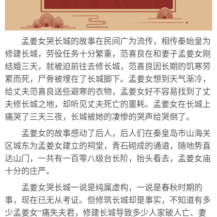
孟姜女哭长城的故事在民间广为流传，相传秦始皇为
修建长城，劳役任务十分繁重，范喜良在和妻子孟姜女刚
结婚三天，就被迫前往去修长城，范喜良因长期的饥寒劳
累而死，尸骨被埋在了长城脚下。孟姜女想到天气渐冷，
给丈夫范喜良送些避寒的衣物，孟姜女好不容易找到了丈
夫修长城之地，却听见丈夫死亡的噩耗。孟姜女在长城上
痛哭了三天三夜，长城被她的凄惨的哭声给哭倒了。
孟姜女的故事感动了后人，后人们在秦皇岛市山海关
区城东为孟姜女建立的祠堂，青石砌成的通道，随地势直
达山门，一共有一百零八级台长阶，抬头看去，孟姜女庙
十分的庄严。
孟姜女哭长城一说是纯属虚构，一说是春秋时期的
事，现在已无从考证。但修筑长城却是事实，不知道有多
少孟姜女”痛失夫君，修建长城导致多少人家破人亡、妻