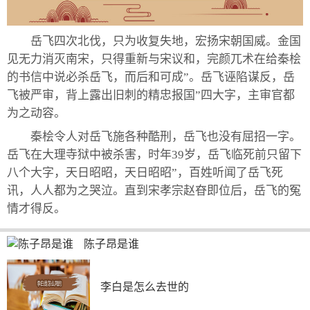
岳飞四次北伐，只为收复失地，宏扬宋朝国威。金国
见无力消灭南宋，只得重新与宋议和，完颜兀术在给秦桧
的书信中说必杀岳飞，而后和可成”。岳飞诬陷谋反，岳
飞被严审，背上露出旧刺的精忠报国”四大字，主审官都
为之动容。
秦桧令人对岳飞施各种酷刑，岳飞也没有屈招一字。
岳飞在大理寺狱中被杀害，时年39岁，岳飞临死前只留下
八个大字，天日昭昭，天日昭昭”，百姓听闻了岳飞死
讯，人人都为之哭泣。直到宋孝宗赵昚即位后，岳飞的冤
情才得反。
陈子昂是谁
李白是怎么去世的