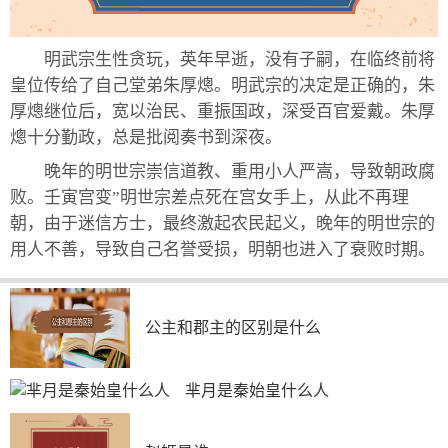
明武宗生性贪玩，英年早逝，没有子嗣，在临终前将
皇位传给了自己堂弟朱厚熜。明武宗的决定是正确的，朱
厚熜继位后，宽以治民、重振国政，深受百官爱戴。朱厚
熜十分勤政，总是批阅奏书到深夜。
晚年的明世宗崇信道教、重用小人严嵩，导致朝政腐
败。壬寅宫变”明世宗差点死在宫女手上，从此不再理
朝，由于迷信方士，最终激起农民起义，晚年的明世宗的
用人不善，导致自己名誉受损，明朝也进入了衰败时期。
公主和郡主的区别是什么
芈月是秦始皇什么人