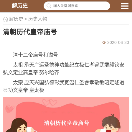
解历史
解历史
>
历史人物
清朝历代皇帝庙号
2020-06-30
清十二帝庙号和谥号
太祖 承天广运圣德神功肇纪立极仁孝睿武端毅钦安
弘文定业高皇帝 努尔哈齐
太宗 应天兴国弘德彰武宽温仁圣睿孝敬敏昭定隆道
显功文皇帝 皇太极