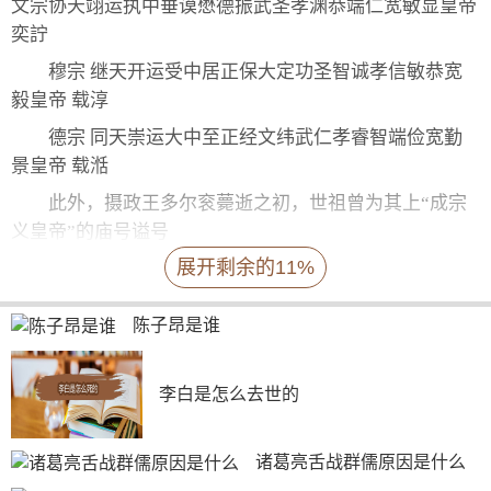
文宗协天翊运执中垂谟懋德振武圣孝渊恭端仁宽敏显皇帝
奕詝
穆宗 继天开运受中居正保大定功圣智诚孝信敏恭宽
毅皇帝 载淳
德宗 同天崇运大中至正经文纬武仁孝睿智端俭宽勤
景皇帝 载湉
此外，摄政王多尔衮薨逝之初，世祖曾为其上“成宗
义皇帝”的庙号谥号
展开剩余的11%
庙号是东亚地区皇帝在庙中被供奉时所用的名号，它
起源于重视祭祀与敬拜的商朝。有些皇帝死了以后，会因
为后代追尊、改谥而有多个庙号，所以庙号不是唯一。
陈子昂是谁
一般开国的皇帝叫太祖，往后就是高祖、世祖、圣祖
等等，如果王朝延续的久的话，还有太宗、高宗这样的庙
李白是怎么去世的
号。
诸葛亮舌战群儒原因是什么