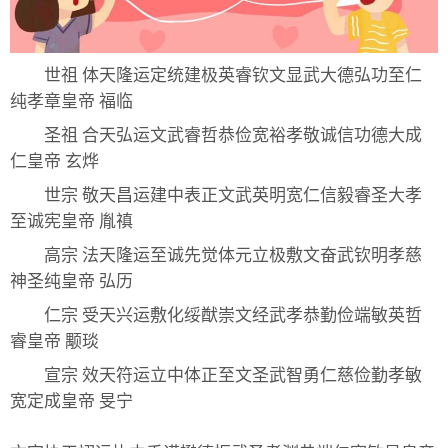
世祖 体天隆运定统建极英睿钦文显武大德弘功至仁
纯孝章皇帝 福临
圣祖 合天弘运文武睿哲恭俭宽裕孝敬诚信功德大成
仁皇帝 玄烨
世宗 敬天昌运建中表正文武英明宽仁信毅睿圣大孝
至诚宪皇帝 胤禛
高宗 法天隆运至诚先觉体元立极敷文奋武钦明孝慈
神圣纯皇帝 弘历
仁宗 受天兴运敷化绥猷崇文经武孝恭勤俭端敏英哲
睿皇帝 颙琰
宣宗 效天符运立中体正至文圣武智勇仁慈俭勤孝敏
宽定成皇帝 旻宁