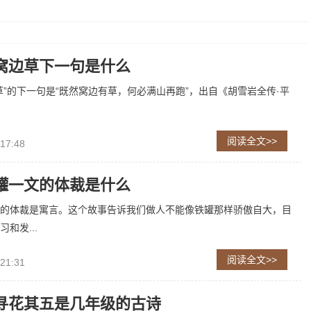
窝边草下一句是什么
草”的下一句是“既然窝边有草，何必满山再跑”，出自《胡雪岩全传·平
阅读全文>>
 17:48
罐一文的体裁是什么
的体裁是寓言。这个故事告诉我们做人不能像铁罐那样骄傲自大，目
和发...
阅读全文>>
 21:31
寻花其五是几年级的古诗