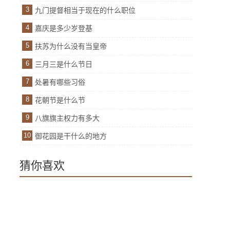
3
九门提督相当于现在的什么职位
4
嘉庆是多少岁登基
5
扶苏为什么没有当皇帝
6
三月三是什么节日
7
处暑有哪些习俗
8
花朝节是什么节
9
八旗旗主权力有多大
10
御花园是干什么的地方
猜你喜欢