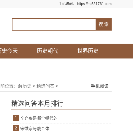
手机访问：
https://m.531761.com
历史今天
历史朝代
世界历史
当前位置：
解历史
>
精选问答
>
手机阅读
精选问答本月排行
1
辛弃疾是哪个朝代的
2
宋徽宗与瘦金体