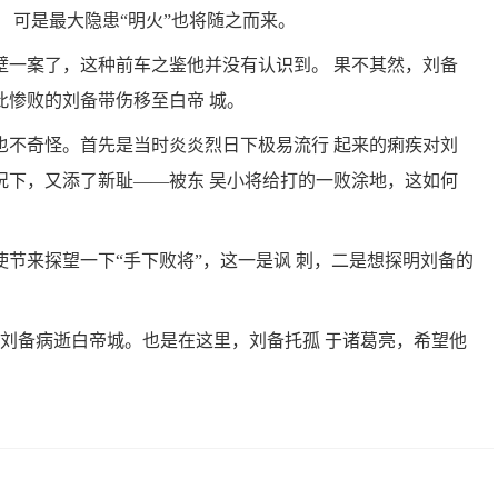
 可是最大隐患“明火”也将随之而来。
壁一案了，这种前车之鉴他并没有认识到。 果不其然，刘备
此惨败的刘备带伤移至白帝 城。
也不奇怪。首先是当时炎炎烈日下极易流行 起来的痢疾对刘
况下，又添了新耻——被东 吴小将给打的一败涂地，这如何
节来探望一下“手下败将”，这一是讽 刺，二是想探明刘备的
，刘备病逝白帝城。也是在这里，刘备托孤 于诸葛亮，希望他