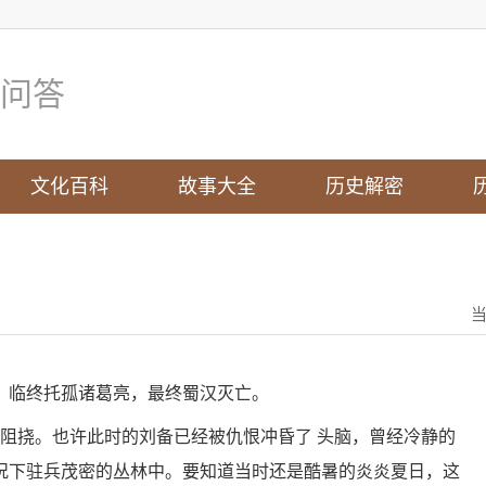
问答
文化百科
故事大全
历史解密
，临终托孤诸葛亮，最终蜀汉灭亡。
强阻挠。也许此时的刘备已经被仇恨冲昏了 头脑，曾经冷静的
况下驻兵茂密的丛林中。要知道当时还是酷暑的炎炎夏日，这