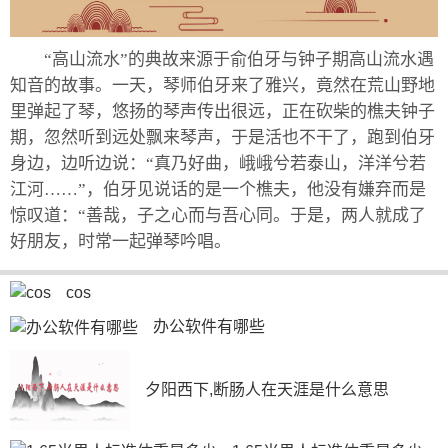
“高山流水”的典故来源于俞伯牙与钟子期高山流水遇
知音的故事。一天，琴师伯牙来了雅兴，竟然在荒山野地
里弹起了琴，悠扬的琴声传出很远，正在砍柴的樵夫钟子
期，忽然听到远处飘来琴声，于是活也不干了，跑到伯牙
身边，边听边说：“真乃好曲，峨峨兮若泰山，洋洋兮若
江河……”，伯牙见说话的是一个樵夫，他没有嫌弃而是
惊叹道：“善哉，子之心而与吾心同。于是，两人就成了
好朋友，时常一起弹琴吟唱。
cos
办公软件有哪些
夕阳西下,断肠人在天涯是什么意思