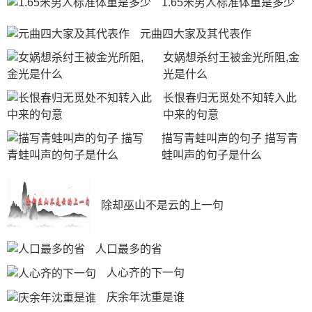
1.65米男人标准体重是多少
元曲四大家及其代表作
女娲想杀纣王被金光所阻,金
光是什么
长恨春归无觅处不知转入此
中来的句意
描写青蛙叫声的句子 描写青
蛙叫声的句子是什么
除却巫山不是云的上一句
人口最多的省
人心齐的下一句
庆余年沈重是谁