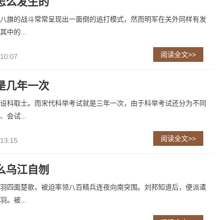
怎么发生的
八旗的战斗常常呈现出一面倒的追打模式，然而明军在关外同样有发
中的...
阅读全文>>
 10:07
是几年一次
设科取士。而宋代科举考试就是三年一次，由于科举考试还分为不同
会试...
阅读全文>>
 13:15
么乌江自刎
羽四面楚歌，被迫率领八百精兵连夜向南突围。刘邦知道后，便派遣
。被...