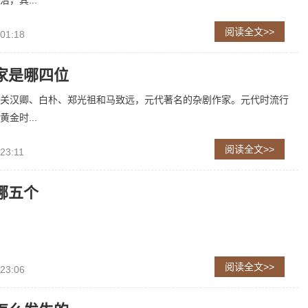
，其...
阅读全文>>
 01:18
家是哪四位
关汉卿、白朴、郑光祖和马致远，元代著名的杂剧作家。元代时流行
金时...
阅读全文>>
23:11
哪五个
阅读全文>>
 23:06