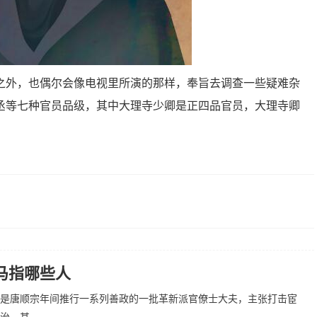
外，也偶尔会像电视里所演的那样，奉旨去调查一些疑难杂
丞等七种官员品级，其中大理寺少卿是正四品官员，大理寺卿
。
马指哪些人
是唐顺宗年间推行一系列善政的一批革新派官僚士大夫，主张打击宦