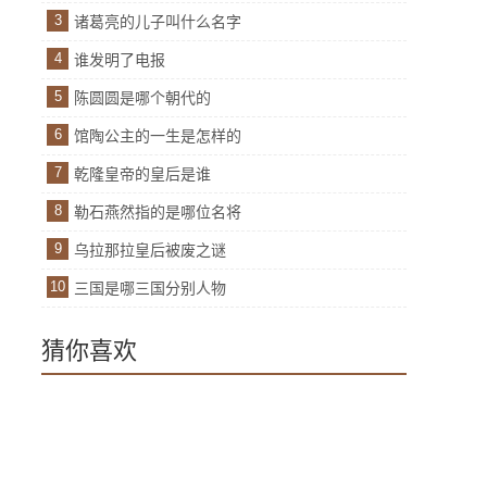
3
诸葛亮的儿子叫什么名字
4
谁发明了电报
5
陈圆圆是哪个朝代的
6
馆陶公主的一生是怎样的
7
乾隆皇帝的皇后是谁
8
勒石燕然指的是哪位名将
9
乌拉那拉皇后被废之谜
10
三国是哪三国分别人物
猜你喜欢