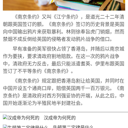
《南京条约》又叫《江宁条约》，是道光二十二年清
朝跟英国签订的额。《南京条约》签订的历史背景是英国
向中国输出鸦片来获取暴利。林则徐奉旨虎门销烟，然而
禁烟不成反倒给英国的侵略者发动鸦片战争的借口。
早有准备的英军很快占领了香港岛，并随后以南京城
作为要挟，要求清政府割地赔款。在这一次的鸦片战争
中，清政府无力反击，最后只能派遣耆英、伊里布跟英国
签订了不平等条约《南京条约》。
《南京条约》规定跟把香港岛割让给英国，并同时在
中国开设五个通商口岸，赔偿英国两千一百万银元。《南
京条约》是清政府对西方列强妥协的开端，从此之后，中
国开始逐渐沦为半殖民地半封建社会。
汉成帝为何死的
牛顿第二定律是什么