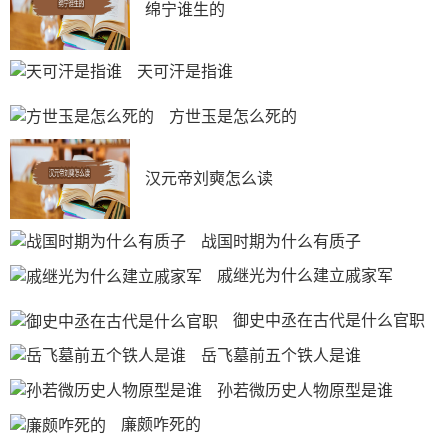
绵宁谁生的
天可汗是指谁
方世玉是怎么死的
汉元帝刘奭怎么读
战国时期为什么有质子
戚继光为什么建立戚家军
御史中丞在古代是什么官职
岳飞墓前五个铁人是谁
孙若微历史人物原型是谁
廉颇咋死的