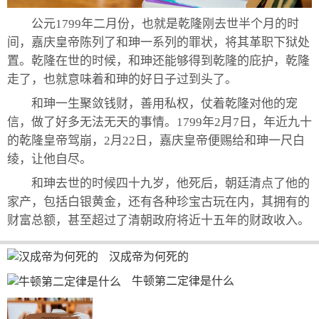
公元1799年二月份，也就是乾隆刚去世半个月的时
间，嘉庆皇帝陈列了和珅一系列的罪状，将其革职下狱处
置。乾隆在世的时候，和珅还能够得到乾隆的庇护，乾隆
走了，也就意味着和珅的好日子过到头了。
和珅一生聚敛钱财，善用私权，仗着乾隆对他的宠
信，做了好多无法无天的事情。1799年2月7日，年近九十
的乾隆皇帝驾崩，2月22日，嘉庆皇帝便赐给和珅一尺白
绫，让他自尽。
和珅去世的时候四十九岁，他死后，朝廷清点了他的
家产，包括白银黄金，还有各种珍宝古玩在内，其拥有的
财富总额，甚至超过了清朝政府将近十五年的财政收入。
汉成帝为何死的
牛顿第二定律是什么