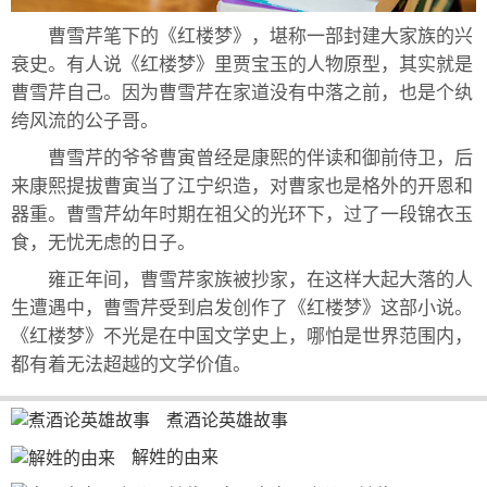
曹雪芹笔下的《红楼梦》，堪称一部封建大家族的兴
衰史。有人说《红楼梦》里贾宝玉的人物原型，其实就是
曹雪芹自己。因为曹雪芹在家道没有中落之前，也是个纨
绔风流的公子哥。
曹雪芹的爷爷曹寅曾经是康熙的伴读和御前侍卫，后
来康熙提拔曹寅当了江宁织造，对曹家也是格外的开恩和
器重。曹雪芹幼年时期在祖父的光环下，过了一段锦衣玉
食，无忧无虑的日子。
雍正年间，曹雪芹家族被抄家，在这样大起大落的人
生遭遇中，曹雪芹受到启发创作了《红楼梦》这部小说。
《红楼梦》不光是在中国文学史上，哪怕是世界范围内，
都有着无法超越的文学价值。
煮酒论英雄故事
解姓的由来