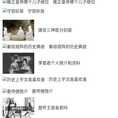
雍正皇帝哪个儿子继位
守宫砂是
建安三神医分别是
秦琼观阵的历史典故
李香君个人简介和资料
历史上宇文邕喜欢谁
娄师德简介
楚怀王是昏君吗