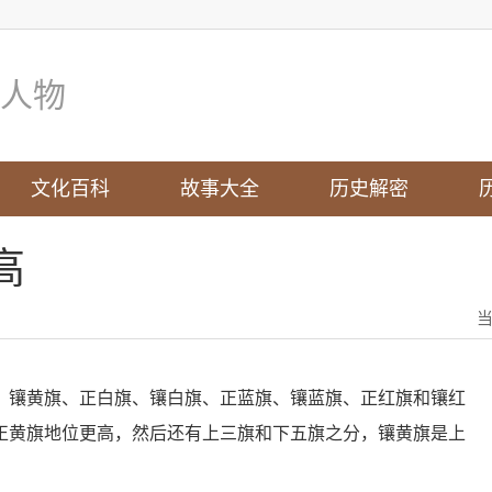
人物
文化百科
故事大全
历史解密
高
、镶黄旗、正白旗、镶白旗、正蓝旗、镶蓝旗、正红旗和镶红
正黄旗地位更高，然后还有上三旗和下五旗之分，镶黄旗是上