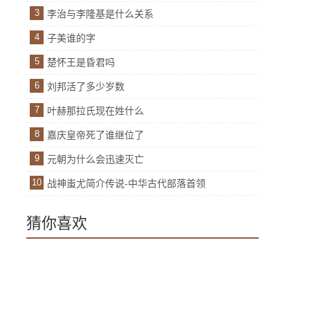
3
李治与李隆基是什么关系
4
子美谁的字
5
楚怀王是昏君吗
6
刘邦活了多少岁数
7
叶赫那拉氏现在姓什么
8
嘉庆皇帝死了谁继位了
9
元朝为什么会迅速灭亡
10
战神蚩尤简介传说-中华古代部落首领
猜你喜欢