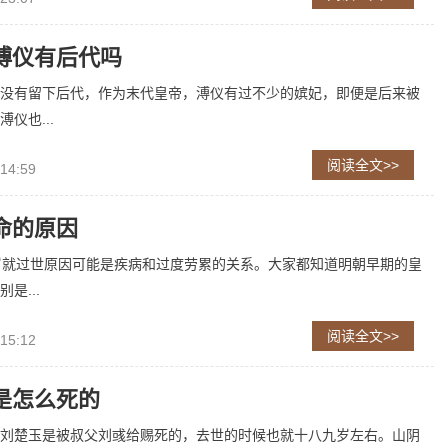
溥仪有后代吗
没有留下后代，作为末代皇帝，溥仪有过不少的嫔妃，即便是后来被
仪也...
阅读全文>>
 14:59
命的原因
岁就过世原因可能是疾病和过度劳累的关系。大家都知道明朝早期的皇
是...
阅读全文>>
 15:12
是怎么死的
刘楚玉是被叔父刘彧给赐死的，去世的时候也就十八九岁左右。山阴