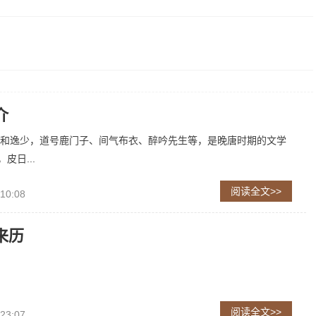
介
和逸少，道号鹿门子、间气布衣、醉吟先生等，是晚唐时期的文学
皮日...
阅读全文>>
 10:08
来历
阅读全文>>
 23:07