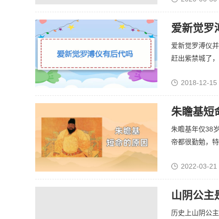
爱新觉罗
爱新觉罗溥仪并
赶出紫禁城了，溥
2018-12-15
朱瞻基短
朱瞻基年仅38
帝都很勤勉，特别
2022-03-21
山阴公主
历史上山阴公主