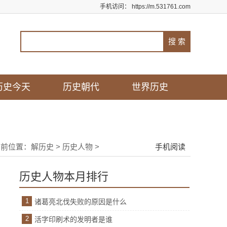
手机访问：
https://m.531761.com
历史今天
历史朝代
世界历史
当前位置：
解历史
>
历史人物
>
手机阅读
历史人物本月排行
1
诸葛亮北伐失败的原因是什么
2
活字印刷术的发明者是谁