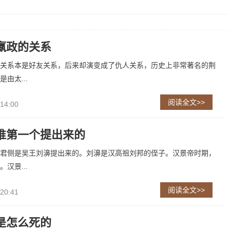
嬴政的关系
关系本是好友关系，后来却演变成了仇人关系，历史上非常著名的荆
由太...
阅读全文>>
 14:00
谁第一个提出来的
君侧是吴王刘濞提出来的。刘濞是汉高祖刘邦的侄子。汉景帝时期，
汉景...
阅读全文>>
 20:41
是怎么死的