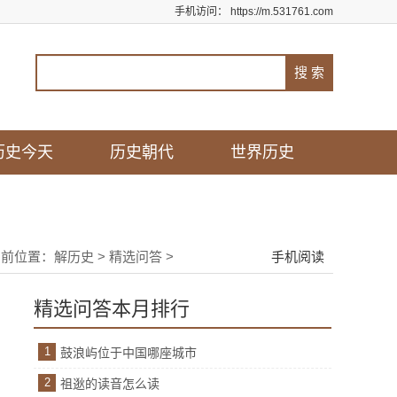
手机访问：
https://m.531761.com
历史今天
历史朝代
世界历史
当前位置：
解历史
>
精选问答
>
手机阅读
精选问答本月排行
1
鼓浪屿位于中国哪座城市
2
祖逖的读音怎么读