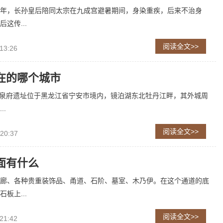
年，长孙皇后陪同太宗在九成宫避暑期间，身染重疾，后来不治身
这传...
阅读全文>>
13:26
在的哪个城市
龙泉府遗址位于黑龙江省宁安市境内，镜泊湖东北牡丹江畔，其外城周
..
阅读全文>>
 20:37
面有什么
廊、各种贵重装饰品、甬道、石阶、墓室、木乃伊。在这个通道的底
板上...
阅读全文>>
21:42