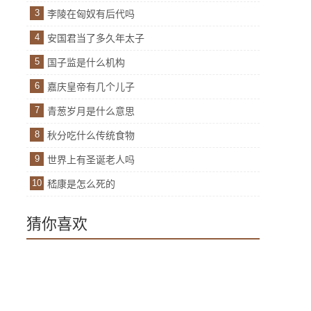
3
李陵在匈奴有后代吗
4
安国君当了多久年太子
5
国子监是什么机构
6
嘉庆皇帝有几个儿子
7
青葱岁月是什么意思
8
秋分吃什么传统食物
9
世界上有圣诞老人吗
10
嵇康是怎么死的
猜你喜欢