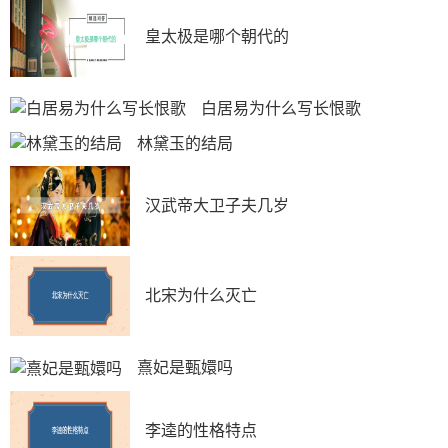
定国策，停止内战，一致抗日的目的，在西安发动“兵
皇太极是哪个朝代的
谏”。1936年12月25日，在中共中央和周恩来主导下，以
蒋介石接受“停止内战，联共抗日”的主张而和平解决。
西安事变的和平解决为抗日民族统一战线的建立准备
白居易为什么写长恨歌
了必要的前提，成为由国内战争走向抗日民族战争的转折
林黛玉的结局
点。
汉武帝大卫子夫几岁
北宋为什么灭亡
熹妃是甄嬛吗
李逵的性格特点