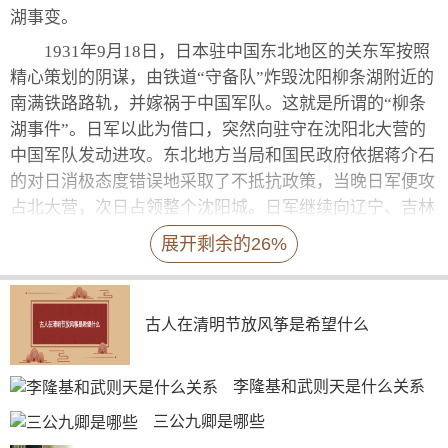
湖事变。
1931年9月18日，日本驻中国东北地区的关东军按照
精心策划的阴谋，由铁道“守备队”炸毁沈阳柳条湖附近的
南满铁路路轨，并嫁祸于中国军队。这就是所谓的“柳条
湖事件”。日军以此为借口，突然向驻守在沈阳北大营的
中国军队发动进攻。东北地方当局和国民政府依据蒋介石
的对日消极态度错误地采取了不抵抗政策，当晚日军便攻
占北大营，次日占领整个沈阳城。日军继续向辽宁、吉林
和黑龙江的广大地区进攻，短短4个多月内，128万平方公
展开剩余的26%
里、相当于日本国土3.5倍的中国东北全部沦陷，3000多
万父老成了亡国奴。这就是震惊中外的“九一八”事变。
九一八事变之类的事情有哪些
古人在清明节放风筝是希望什么
西安事变、七七事变、皖南事变、七一五事变、四一
二事变、一二八事变、八一三事变。
李隆基和武则天是什么关系
西安事变，又称“双十二事变”。1936年12月12日张学
三公九卿是哪些
良和杨虎城为了达到劝谏蒋介石改变“攘外必先安内”的既