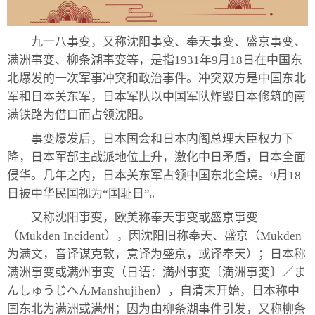
九一八事变，又称沈阳事变、奉天事变、盛京事变、
满洲事变、柳条湖事变等，是指1931年9月18日在中国东
北爆发的一次军事冲突和政治事件。冲突双方是中国东北
军和日本关东军，日本军队以中国军队炸毁日本修筑的南
满铁路为借口而占领沈阳。
事变爆发后，日本国会和日本内阁总理大臣权力下
降，日本军部主战派地位上升，激化中日矛盾，日本全面
侵华。几年之内，日本关东军占领中国东北全境。9月18
日被中华民国视为“国耻日”。
又称沈阳事变，欧美称奉天事变或盛京事变
（Mukden Incident），因沈阳旧称奉天、盛京（Mukden
为满文，音译谋克敦，意译为盛京，或译奉天）；日本称
满洲事变或满州事变（日语：満州事変〔満洲事変〕／ま
んしゅうじへんManshūjihen），自清末开始，日本称中
国东北为满洲或满州；因为由柳条湖事件引发，又称柳条