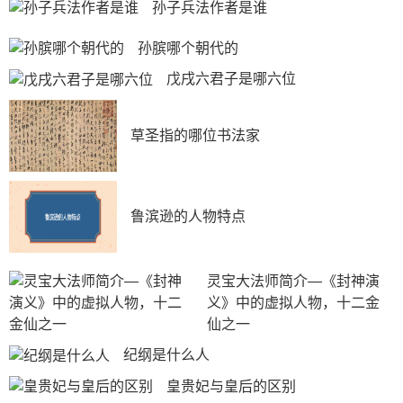
孙子兵法作者是谁
2、二打祝家庄——林冲神速生擒扈三娘,救得宋江.
孙膑哪个朝代的
3、三打祝家庄——林冲为主力之一,击败祝氏三杰之
一的祝龙.
戊戌六君子是哪六位
4、高唐州救柴进——林冲为主力之一,消灭高廉的所
谓“神兵”.
草圣指的哪位书法家
5、大战呼延灼连环马——林冲为第二阵主将,与呼延
灼大战五十多回合不分胜败.
6、曾头市救晁盖——晁盖不听林冲劝阻,中计失败,林
鲁滨逊的人物特点
冲断后,拼死救回受伤的晁盖.
7、攻打大名府——林冲为主力之一,后军主将.
灵宝大法师简介—《封神演
8、收关胜之战——林冲为主力之一,与秦明大战关胜,
义》中的虚拟人物，十二金
并率部击败关胜副将郝思文并生擒之.
仙之一
9、二攻大名府救卢俊义——林冲为主力之一,第二队
纪纲是什么人
主将.
皇贵妃与皇后的区别