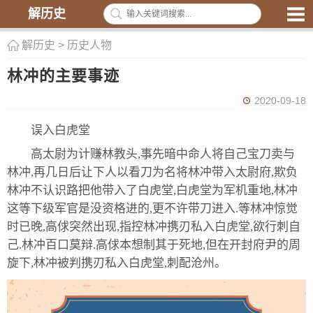
解历史
解历史
>
历史人物
林冲的主要事迹
2020-09-18
误入白虎堂
高太尉为计赚林教头,事先暗中命人将自己宝刀卖与
林冲,再几日后让下人以看刀为名将林冲带入太尉府,欺负
林冲不认识路把他带入了白虎堂,白虎堂为军机重地,林冲
这等下级军官是没资格进的,更不许带刀进入.等林冲惊觉
时已晚,高俅突然出现,指控林冲携刃私入白虎堂,欲行刺自
己.林冲百口莫辩.高俅本想制其于死地,但在开封府尹的周
旋下,林冲被判携刃私入白虎堂,刺配沧州。