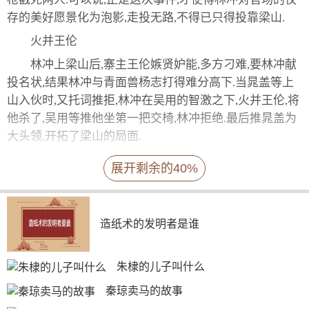
存的美好愿景化为泡影,走投无路,不得已只得投靠梁山.
火并王伦
林冲上梁山后,寨主王伦嫉贤妒能,多方刁难,要林冲献
投名状,结果林冲与青面兽杨志打得难分高下.当晁盖等上
山入伙时,又托词推拒,林冲在吴用的智激之下,火并王伦,将
他杀了,吴用等推他坐第一把交椅,林冲拒绝.最后推晁盖为
大头领,开拓了梁山的局面.
林冲棒打洪教头
展开剩余的40%
柴进庄里有一武师，人称洪教头，很瞧不起林冲，想
和林冲比试一番。刚开始，林冲几番谦让，不想洪教头更
是嚣张，林冲只得与他比试起来。只几个回合，洪教头的
造纸术的发明者是谁
脚步就乱了。林冲把棒在地下一挑，直扫洪教头，只两
下，洪教头就扑的倒地了。洪教头为此羞得满脸通红。
朱棣的儿子叫什么
上梁山后的业绩
秦琼卖马的故事
1、一打祝家庄——林冲为第二拨人马领军统帅.