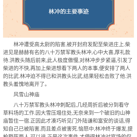
林冲遭受高太尉的陷害,被开封府发配至柴进庄上.柴
进见是赫赫有名的八十万禁军教头林冲,心中大喜,厚礼款
待.洪教头随后前来,此人极度傲慢,对林冲步步紧逼,引发了
柴进的不快,再加上柴进想看下两人的本事,便安排了两人
的比武.林冲迫不得已和洪教头比武,结果轻松击败了他.洪
教头羞愧地离开了。
风雪山神庙
八十万禁军教头林冲刺配后,几经周折后被分到看守
草料场的工作.因大雪压塌住处,无奈来到一个破旧的山神
庙暂住一宿.正因此才凑巧听见门外陆谦和富安的谈话,得
知自己已被陷害,而且差点被害死.恼怒中,林冲终于爆发,提
枪戳死两人.可以说,正是这次事件,才使得林冲对官场的仅