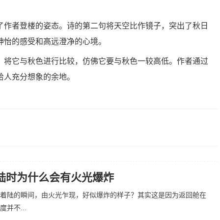
作者登楼的姿态。诗的第二句将天空比作镜子，突出了秋日
神怡的感受和高远澄净的心境。
将它与秋色进行比较，仿佛它要与秋色一较高低。作者通过
给人充分想象的余地。
陆时为什么会有火光爆炸
着陆的瞬间，由火光乍现，好似爆炸的样子？其实这是因为返回舱在
并不...