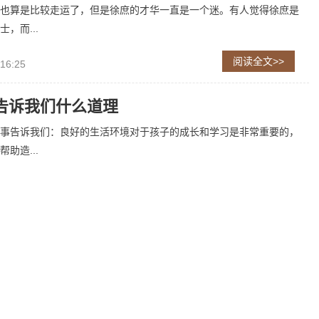
也算是比较走运了，但是徐庶的才华一直是一个迷。有人觉得徐庶是
，而...
阅读全文>>
 16:25
告诉我们什么道理
事告诉我们：良好的生活环境对于孩子的成长和学习是非常重要的，
助造...
阅读全文>>
11:38
胖的最佳时间
佳时间是早上和中午。白天人体会有大量的活动时间，会消耗咱们摄
。要...
阅读全文>>
 15:36