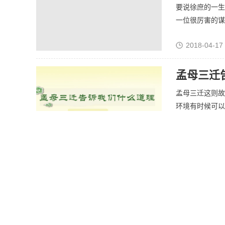
要说徐庶的一生
一位很厉害的谋士
2018-04-17
孟母三迁
孟母三迁这则故
环境有时候可以帮
2019-02-20 
吃饭不发
吃饭不发胖的最
入吸收的营养物质
2018-05-28