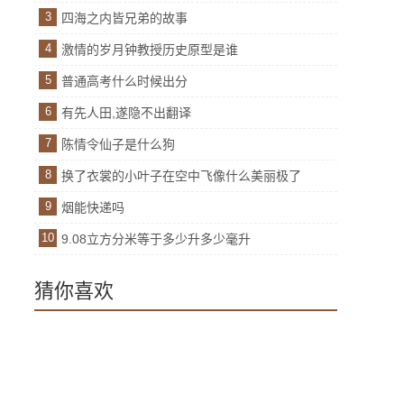
3
四海之内皆兄弟的故事
4
激情的岁月钟教授历史原型是谁
5
普通高考什么时候出分
6
有先人田,遂隐不出翻译
7
陈情令仙子是什么狗
8
换了衣裳的小叶子在空中飞像什么美丽极了
9
烟能快递吗
10
9.08立方分米等于多少升多少毫升
猜你喜欢