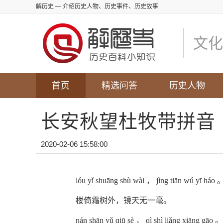
解历史
— 介绍历史人物、历史事件、历史故事
文化
首页
精选问答
历史人物
长安秋望杜牧带拼音
2020-02-06 15:58:00
lóu yǐ shuāng shù wài ， jìng tiān wú yī háo 
楼倚霜树外，镜天无一毫。
nán shān yǔ qiū sè ， qì shì liǎng xiāng gāo 