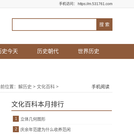
手机访问：
https://m.531761.com
历史今天
历史朝代
世界历史
当前位置：
解历史
>
文化百科
>
手机阅读
文化百科本月排行
1
立体几何图形
2
庆余年范建为什么收养范闲