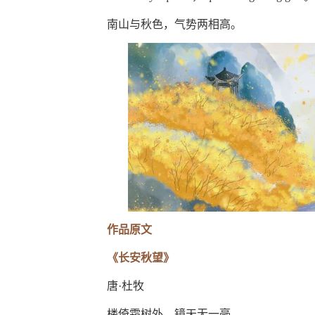
南山与秋色，气势两相高。
作品原文
《长安秋望》
唐·杜牧
楼倚霜树外，镜天无一毫。