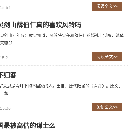
阅读全文>>
 15:54
灵剑山薛伯仁真的喜欢风铃吗
灵剑山》的预告就会知道，风铃将会在和薛伯仁的婚礼上觉醒，她体
狐即...
阅读全文>>
15:21
不归客
客”意思是青灯下的不回家的人。出自：唐代陆游的《青灯》。原文：
却...
阅读全文>>
 15:36
国最被高估的谋士么