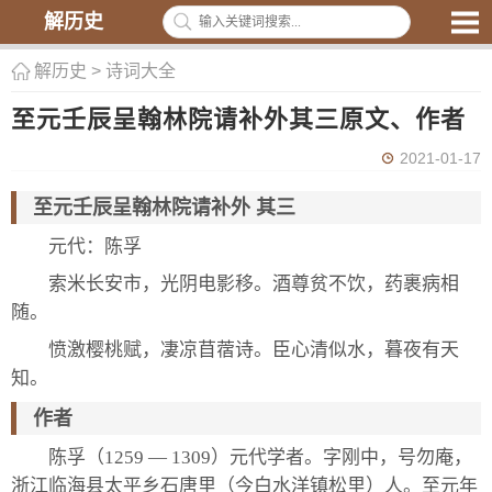
解历史
解历史
>
诗词大全
至元壬辰呈翰林院请补外其三原文、作者
2021-01-17
至元壬辰呈翰林院请补外 其三
元代：陈孚
索米长安市，光阴电影移。酒尊贫不饮，药裹病相
随。
愤激樱桃赋，凄凉苜蓿诗。臣心清似水，暮夜有天
知。
作者
陈孚（1259 — 1309）元代学者。字刚中，号勿庵，
浙江临海县太平乡石唐里（今白水洋镇松里）人。至元年