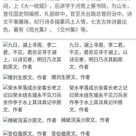
间，上《大一统赋》，后讲学于河南上蔡书院，为山长，
曾任国史院编修、礼部郎中，官至天台路总管府治中。诗
文不事雕琢，纪行诗多描摹风土人情，七言古体诗最出
色，著有《观光集》、《交州集》等。
九日，湖上寻周、李二君，
不见，君亦见寻于湖上，以
诗见寄，明日乃次其韵原
文、作者
赠刘生原文、作者
癸水亭落成示坐客长老之记
曰癸水绕东城永不见刀兵余
作亭于水上其详具记中原
文、作者
摊破浣溪沙原文、作者
答伯循原文、作者