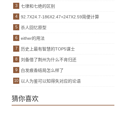
3
七律和七绝的区别
4
92.7X24.7-186X2.47+247X2.59简便计算
5
杀人回忆原型
6
either的用法
7
历史上最有智慧的TOP5谋士
8
刘备借了荆州为什么不肯归还
9
白发痕香结局怎么样了
10
以人为鉴可以知得失对应的论语
猜你喜欢