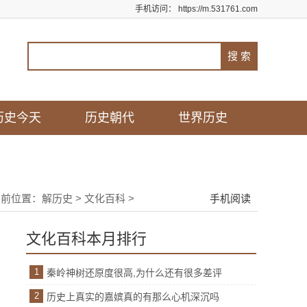
手机访问：
https://m.531761.com
历史今天
历史朝代
世界历史
当前位置：
解历史
>
文化百科
>
手机阅读
文化百科本月排行
1
秦岭神树还原度很高,为什么还有很多差评
2
历史上真实的嘉嫔真的有那么心机深沉吗