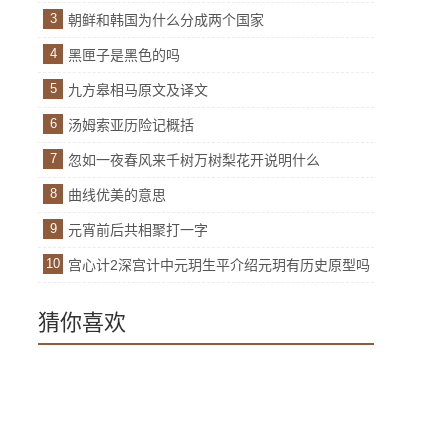
3
朝鲜和韩国为什么分成两个国家
4
黑匣子是黑色的吗
5
九方皋相马原文及译文
6
汤姆索亚历险记概括
7
忽如一夜春风来千树万树梨花开说明什么
8
曲线优美的意思
9
元宵前后共相聚打一字
10
宫心计2深宫计中元玥生平介绍元玥有历史原型吗
猜你喜欢