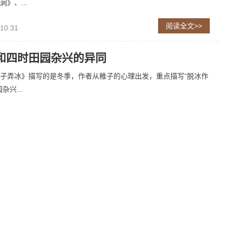
》、...
阅读全文>>
 10:31
和四时田园杂兴的异同
子弄冰》描写的是冬季，作者从稚子的心理出发，重点描写“脱冰作
杂兴...
阅读全文>>
 14:42
中,松声晚窗里描写了什么样的景象
松声晚窗里”描绘的景色：在春雨中小草的颜色被洗刷得青翠葱绿，晚
户...
阅读全文>>
11:45