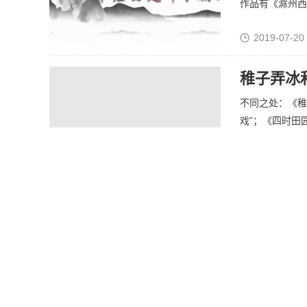
作品有《滁州西涧
2019-07-20
稚子弄冰
不同之处：《稚
戏”；《四时田园
2020-06-04
草色新雨
“草色新雨中，
风将松涛声传进窗
2020-05-15 