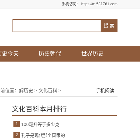
手机访问：
https://m.531761.com
历史今天
历史朝代
世界历史
当前位置：
解历史
>
文化百科
>
手机阅读
文化百科本月排行
1
100毫升等于多少克
2
孔子是现代那个国家的