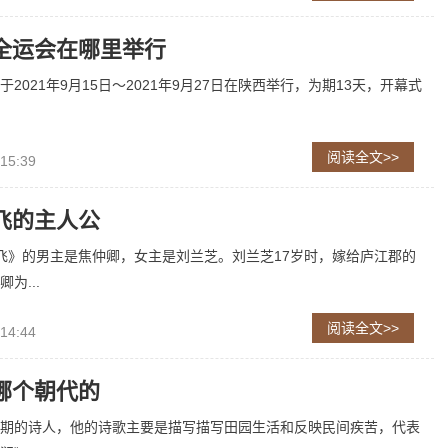
全运会在哪里举行
2021年9月15日～2021年9月27日在陕西举行，为期13天，开幕式
阅读全文>>
 15:39
飞的主人公
飞》的男主是焦仲卿，女主是刘兰芝。刘兰芝17岁时，嫁给庐江郡的
为...
阅读全文>>
 14:44
哪个朝代的
期的诗人，他的诗歌主要是描写描写田园生活和反映民间疾苦，代表