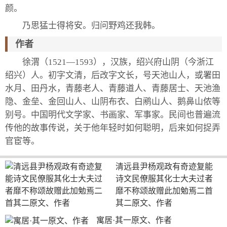
颜。
乃思猛士得将安。归问野鸡还我韩。
作者
徐渭（1521—1593），汉族，绍兴府山阴（今浙江
绍兴）人。初字文清，后改字文长，号天池山人，或署田
水月、田丹水，青藤老人、青藤道人、青藤居士、天池渔
隐、金垒、金回山人、山阴布衣、白鹇山人、鹅鼻山侬等
别号。中国明代文学家、书画家、军事家。民间也普遍流
传他的故事传说，关于他年轻时如何聪明，后来如何捉弄
官宦等。
清远县尹杨观政有奇迹复能
诗文民僚服其化士大夫过者
靡不称颂故赠此加勉焉二首
其二原文、作者
寓居·其一原文、作者