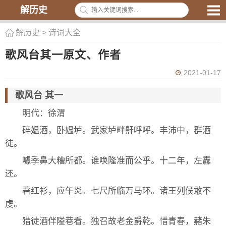
解历史
解历史
>
诗词大全
歌风台其一原文、作者
2021-01-17
歌风台 其一
明代：徐渭
碎媪酒，卧媪垆。武家垆畔鼾呼呼。丰沛中，群酒
徒。
噱季鼻大糟所都。谁唤隆准而公乎。十二年，左纛
还。
著红衫，应午炎。七尺所临万马环。诸王列侯敢不
虔。
猎徒酒伴隘巷看。独召故老金爵乾。惜青春，赭朱