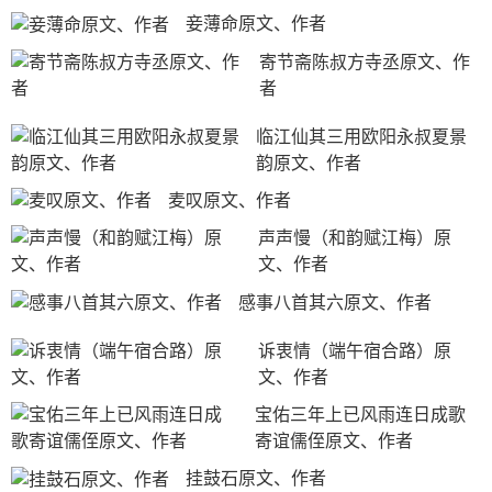
妾薄命原文、作者
寄节斋陈叔方寺丞原文、作
者
临江仙其三用欧阳永叔夏景
韵原文、作者
麦叹原文、作者
声声慢（和韵赋江梅）原
文、作者
感事八首其六原文、作者
诉衷情（端午宿合路）原
文、作者
宝佑三年上已风雨连日成歌
寄谊儒侄原文、作者
挂鼓石原文、作者