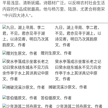
平易浅显、清新妩媚。诗题材广泛，以反映农村社会生活
内容的作品成就最高。他与杨万里、陆游、尤袤合称南宋
“中兴四大诗人”。
九日，湖上寻周、李二君，
不见，君亦见寻于湖上，以
诗见寄，明日乃次其韵原
文、作者
赠刘生原文、作者
癸水亭落成示坐客长老之记
曰癸水绕东城永不见刀兵余
作亭于水上其详具记中原
文、作者
摊破浣溪沙原文、作者
答伯循原文、作者
少年游其二邻舟原文、作者