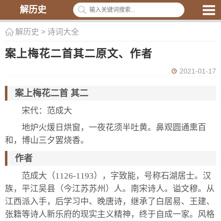
解历史
解历史
>
诗词大全
案上梅花二首其二原文、作者
2021-01-17
案上梅花二首 其二
宋代：范成大
地炉火煖日烘窗，一夜花须半吐黄。鼻观圆通熏百
和，博山三夕罢烧香。
作者
范成大（1126-1193），字致能，号称石湖居士。汉
族，平江吴县（今江苏苏州）人。南宋诗人。谥文穆。从
江西派入手，后学习中、晚唐诗，继承了白居易、王建、
张籍等诗人新乐府的现实主义精神，终于自成一家。风格