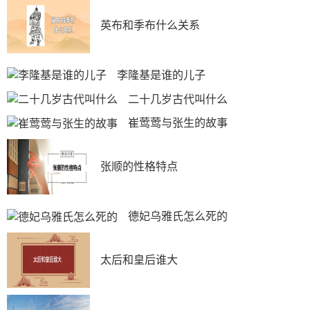
王朝，共历二十一帝，享国二百八十九年。唐朝是当时世
界上最强盛的国家之一，声誉远播，与亚欧国家均有往
英布和季布什么关系
来，唐以后海外多称中国人为唐人。
唐朝的国号为“唐”，曾是晋的古地名。唐高祖李渊的
李隆基是谁的儿子
祖父李虎为西魏八柱国之一，被追封为“唐国公”，其后，
二十几岁古代叫什么
爵位传至李渊。李渊是隋朝时行宫居晋阳留守，以尊“隋”
为名起兵，每战必克，直入长安，在隋恭帝杨侑禅让后便
崔莺莺与张生的故事
以“唐”为国号，定都长安。因国君姓李，故称李唐，尊称
为大唐。
张顺的性格特点
德妃乌雅氏怎么死的
太后和皇后谁大