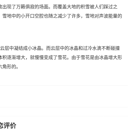
故出现了万籁俱寂的场面。而覆盖大地的积雪被人们踩过之
，雪地中的小开口空腔也随之减少了许多，雪地对声波能量的
在云层中凝结成小冰晶。而云层中的冰晶和过冷水滴不断碰撞
体积逐渐增大，就慢慢变成了雪花。由于雪花是由冰晶增大形
六角形的。
恋评价