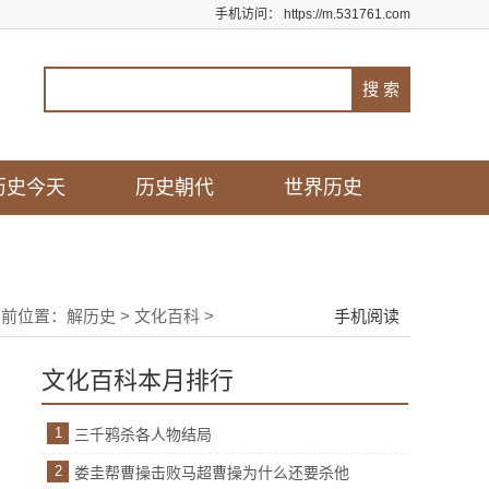
手机访问：
https://m.531761.com
历史今天
历史朝代
世界历史
当前位置：
解历史
>
文化百科
>
手机阅读
文化百科本月排行
1
三千鸦杀各人物结局
2
娄圭帮曹操击败马超曹操为什么还要杀他