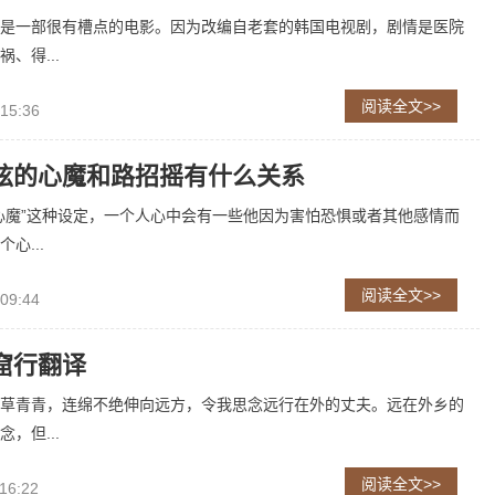
是一部很有槽点的电影。因为改编自老套的韩国电视剧，剧情是医院
、得...
阅读全文>>
 15:36
弦的心魔和路招摇有什么关系
心魔”这种设定，一个人心中会有一些他因为害怕恐惧或者其他感情而
心...
阅读全文>>
 09:44
窟行翻译
草青青，连绵不绝伸向远方，令我思念远行在外的丈夫。远在外乡的
，但...
阅读全文>>
16:22