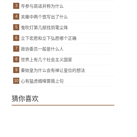
3
岑参与高适并称为什么
4
关雎中两个悠写出了什么
5
鬼吹灯第几部找到雮尘珠
6
立下宏愿和立下弘愿哪个正确
7
政协委员一般是什么人
8
世界上有几个社会主义国家
9
秦始皇为什么会有禅让皇位的想法
10
心有猛虎细嗅蔷薇上句
猜你喜欢