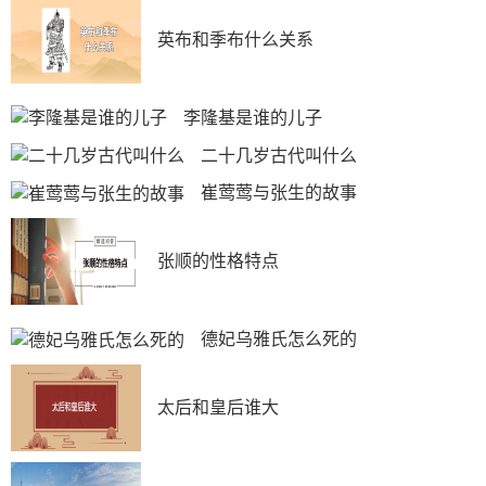
暖暖地过个冬天。
英布和季布什么关系
以“当归生姜”为主要原料的当归生姜羊肉汤，有温中
补血、祛寒强身的作用，非常适合慢性疲劳、亚健康状态
较为严重的白领一族;而有严重腰膝酸软、畏寒怕冷的人
李隆基是谁的儿子
群，则适合进补“羊肾红参粥”，有益气壮阳的作用。
二十几岁古代叫什么
4、鸡汤
崔莺莺与张生的故事
老南京还有逢“九”吃一只鸡、每天一个鸡蛋的进补习
惯，所以小寒这天市民的餐桌上也少不了鸡汤和鸡蛋。据
张顺的性格特点
说，鸡骨鸡肉在文火的慢慢煲煮中，营养成分大多会溶入
汤中，极易于人体吸收，是冬季补气补血的进补佳品，钙
质也多。
德妃乌雅氏怎么死的
母鸡炖汤，搭配点养生材料会更好。家里有什么就放
点什么，红枣、莲子、枸杞、桂圆等等的，也可搭配香
太后和皇后谁大
菇、山药、虫草花，或者干贝、海米都行，味道都鲜美平
和。小火慢慢煲煮2-3个小时，然后将上面的油脂撇去，
鸡去骨拆肉，直接吃喝，做火锅汤底，或者早晨用鸡汤煮