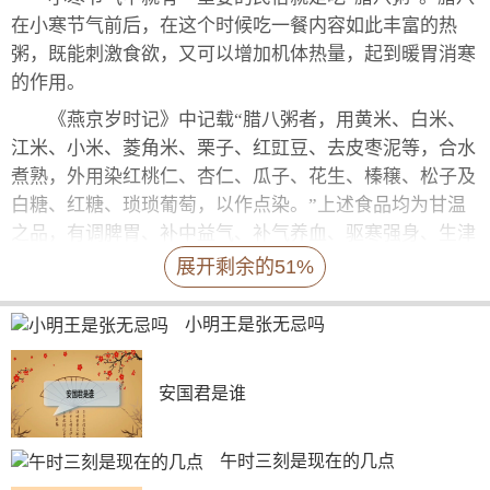
在小寒节气前后，在这个时候吃一餐内容如此丰富的热
粥，既能刺激食欲，又可以增加机体热量，起到暖胃消寒
的作用。
《燕京岁时记》中记载“腊八粥者，用黄米、白米、
江米、小米、菱角米、栗子、红豇豆、去皮枣泥等，合水
煮熟，外用染红桃仁、杏仁、瓜子、花生、榛穣、松子及
白糖、红糖、琐琐葡萄，以作点染。”上述食品均为甘温
之品，有调脾胃、补中益气、补气养血、驱寒强身、生津
止渴的功效。朋友们可根据自己的饮食习惯以及身体状况
展开剩余的51%
选择腊八粥的配料，熬出的腊八粥会更适合自己的体质。
小明王是张无忌吗
3、羊肉
“小寒”时是一年中气候最冷的时候，人们很容易被风
寒侵袭，抵御严寒最快速有效的办法不是一件棉衣，而是
安国君是谁
一碗热气腾腾的羊肉汤。羊肉是温热食物中性价比最高
的，如果用羊肉加点当归、山药、胡萝卜一起煮，加上大
午时三刻是现在的几点
葱和生姜调味，建议每周吃一次，不但不会上火，还可以