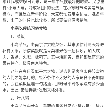
年1月4或5或6日到来，是一年中气候最冷的时候。民谚里
有“小寒大寒，冷成冰团”的说法，在小寒时节确实是气候
极冷，而且是在新年阶段，大家都忙着走亲访友、准备年
货，出门的时候也比较多，所以要做好保暖措施。
小寒吃传统习俗食物
1、菜饭
小寒节气，老南京讲究吃菜饭，其来源估计与天冷进
补有关系。所谓菜饭就是青菜和米饭一起翻炒，加入咸
肉、香肠、火腿、板鸭丁。其中矮脚黄、板鸭都是南京的
著名特产，极具南京特色。
这些在今日看似平常之物，过去则是家庭条件较富裕
的人们才能享用的，经济条件不太好的人家是舍不得加肉
的，会往菜饭里埋一勺猪油，那时候平时饭菜没有多少油
水，因此“猪油拌饭”吃起来格外香。
2、腊八粥
小寒节气中就有一重要的民俗就是吃“腊八粥”。腊八