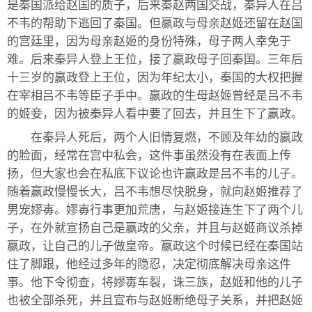
是秦国派给赵国的质子，后来秦赵两国交战，秦异人在吕
不韦的帮助下逃回了秦国。但嬴政与母亲赵姬还留在赵国
的宫廷里，因为母亲赵姬的身份特殊，母子两人幸免于
难。后来秦异人登上王位，接了嬴政母子回秦国。三年后
十三岁的嬴政登上王位，因为年纪太小，秦国的大权把握
在宰相吕不韦等臣子手中。嬴政的生母赵姬曾经是吕不韦
的姬妾，因为被秦异人看中要了回去，并且生下了嬴政。
在秦异人死后，两个人旧情复燃，不顾及年幼的嬴政
的脸面，经常在宫中私会，这件事虽然没有在表面上传
扬，但大家也会在私底下议论也许嬴政是吕不韦的儿子。
随着嬴政慢慢长大，吕不韦想尽快脱身，就向赵姬推荐了
男宠嫪毐。嫪毐行事更加荒唐，与赵姬接连生下了两个儿
子，在外就宣扬自己是嬴政的父亲，并且与赵姬商议杀掉
嬴政，让自己的儿子做皇帝。嬴政这个时候已经在秦国站
住了脚跟，他经过多年的隐忍，决定彻底解决母亲这件
事。他下令彻查，将嫪毐车裂，诛三族，赵姬和他的儿子
也被全部杀死，并且宣布与赵姬断绝母子关系，并把赵姬