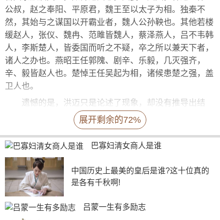
公叔，赵之奉阳、平原君，魏王至以太子为相。独秦不
然，其始与之谋国以开霸业者，魏人公孙鞅也。其他若楼
缓赵人，张仪、魏冉、范雎皆魏人，蔡泽燕人，吕不韦韩
人，李斯楚人，皆委国而听之不疑，卒之所以兼天下者，
诸人之办也。燕昭王任郭隗、剧辛、乐毅，几灭强齐，
辛、毅皆赵人也。楚悼王任吴起为相，诸候患楚之强，盖
卫人也。
遗憾的是，洪迈只是论述了现象，却没有推导出结
论：由官僚构成的行政组织的效率远远高于依靠血缘关系
展开剩余的72%
构成的组织。
这种官僚系统的利弊也是同时存在的，君主与官僚组
巴寡妇清女商人是谁
织既是从属的上下级关系，也是权力相互侵犯的关系。于
是这就导致了秦以后中国传统社会的主要规律：强势的君
中国历史上最美的皇后是谁?这十位真的
是各有千秋啊!
主上台，官僚组织便是非常好的工具，成就一番宏图伟
业，推向极端，就成为暴君，国家土崩瓦解；弱势的君主
吕蒙一生有多励志
上台，官僚系统凭借自身的韧性继续维持，推到极端，君