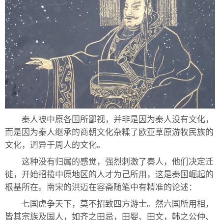
秦人被中原各国所鄙视，并非是因为秦人没有文化，
而是因为秦人继承的商朝文化杂糅了欧亚草原游牧民族的
文化，迥异于周人的文化。
这种没有归属的感觉，强烈刺激了秦人，他们决定迁
徙，开始招揽中原地区的人才为己所用，这是秦国崛起的
根基所在。南宋的洪迈在容斋随笔中有精准的论述：
七国虎争天下，莫不招致四方游士。然六国所用相，
皆其宗族及国人，如齐之田忌，田婴、田文，韩之公仲、