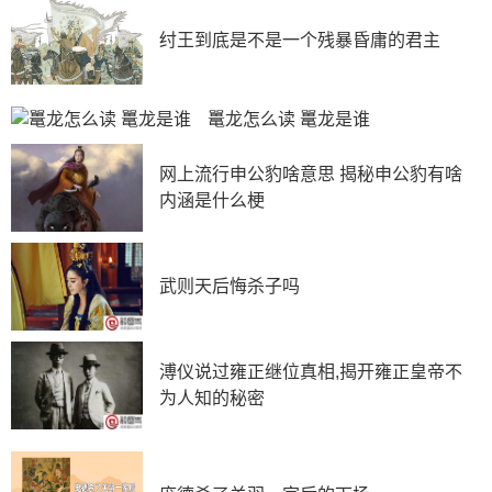
主成为傀儡，国家军阀混战。
纣王到底是不是一个残暴昏庸的君主
秦自秦孝公开始，连续几代都是强势的君主，最终吞
并了天下。然而有一个问题出现了，中原地区来到秦国的
人很多，为何秦孝公重用了公孙鞅？为什么公孙鞅提出了
鼍龙怎么读 鼍龙是谁
多条建议，最终秦孝公采用了霸道呢？
网上流行申公豹啥意思 揭秘申公豹有啥
内涵是什么梗
武则天后悔杀子吗
溥仪说过雍正继位真相,揭开雍正皇帝不
为人知的秘密
这与秦国的现实是分不开的。秦国是一个弱国，却不