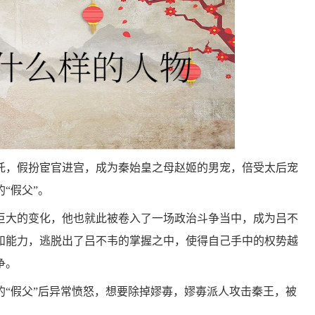
托，假扮宦官进宫，成为秦始皇之母赵姬的男宠，倍受太后宠
“假父”。
巨大的变化，他也就此被卷入了一场政治斗争当中，成为吕不
和能力，逃脱出了吕不韦的掌握之中，使得自己手中的权势越
争。
的“假父”后异常愤怒，想要除掉嫪毐，嫪毐派人攻击秦王，被