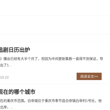
追剧日历出炉
》播出已经有大半个月了，但因为中间更新集数一直得不到保证，导
了1...
阅读全文>>
 10:22
现在的哪个城市
在的重庆市范围。白帝城位于重庆市奉节县白帝镇白帝村1号社，地
岸，...