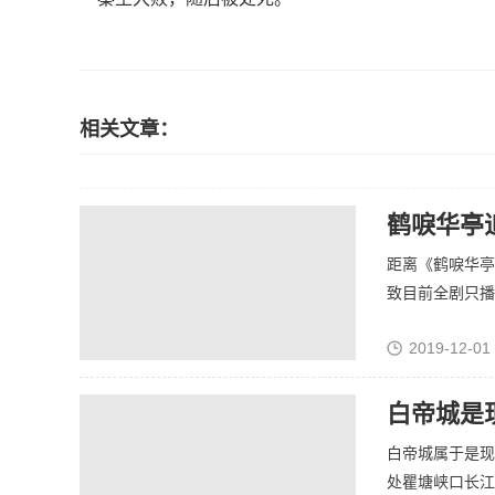
相关文章：
鹤唳华亭
距离《鹤唳华亭
致目前全剧只播出
2019-12-01
白帝城是
白帝城属于是现
处瞿塘峡口长江北