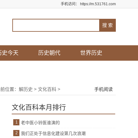
手机访问：
https://m.531761.com
历史今天
历史朝代
世界历史
当前位置：
解历史
>
文化百科
>
手机阅读
文化百科本月排行
1
老中医小铃医谁演的
2
我们正处于信息化建设第几次浪潮