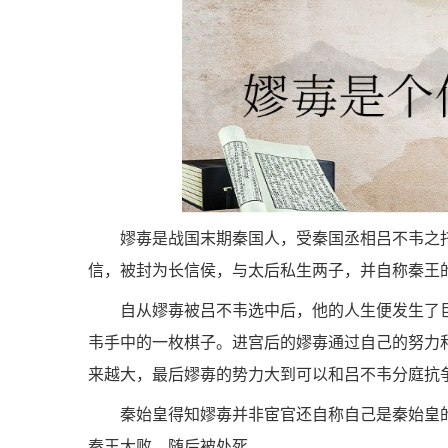
嫪毐是战国末期秦国人，受秦国丞相吕不韦之
信，被封为长信侯，与太后私生两子，并自称秦王的
自从嫪毐被吕不韦选中后，他的人生便发生了
韦手中的一枚棋子。进宫后的嫪毐通过自己的努力
来越大，最后嫪毐的势力大到可以和吕不韦分庭抗
秦始皇得知嫪毐并非宦官还自称自己是秦始皇
秦王大败，随后被处死。