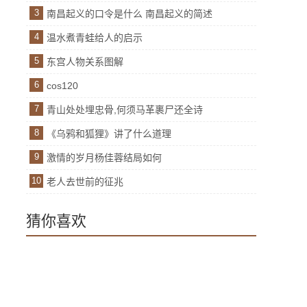
3
南昌起义的口令是什么 南昌起义的简述
4
温水煮青蛙给人的启示
5
东宫人物关系图解
6
cos120
7
青山处处埋忠骨,何须马革裹尸还全诗
8
《乌鸦和狐狸》讲了什么道理
9
激情的岁月杨佳蓉结局如何
10
老人去世前的征兆
猜你喜欢