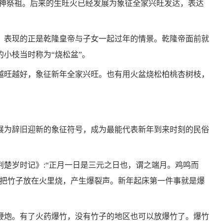
祭神祭祖。后来的生旺火已经发展为象征全家兴旺发达，表达
》，表现的正是乾隆皇帝与子女一起过年的情景。乾隆帝面前就
小枝当时称为“烧松盆”。
越旺越好，象征新年全家兴旺。也有用火盆烧松柏桃杏树枝，
展为辞旧迎新的象征符号，成为最能代表新年到来时刻的民俗
楚岁时记》:“正月一日是三元之日也，谓之端月。鸡鸣而
是把竹子放在火里烧，产生爆裂声。新年起床第一件事就是爆
鞭炮。有了火药爆竹，没有竹子的地区也可以放爆竹了。爆竹