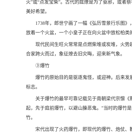
火”或“点发宝柴”。古代的庭燎是为了驱邪，或者
美好希望。
1738年，郎世宁画了一幅《弘历雪景行乐图
放着一个火盆，一个小皇子正在向火盆中放松柏类的
现代民间生旺火常常是点燃柴堆或炭堆，火势
合家跨火而过，象征燎去旧灾晦，迎来新气象。
③爆竹
爆竹的原始目的是驱逐鬼怪，或迎神。后来发
标志。
关于爆竹的最早可靠记载见于南朝梁代宗懔《荆
起，先于庭前爆竹，以避山臊恶鬼。”当时的爆竹
竹。
宋代出现了火药爆竹，即现代的爆竹、炮仗、