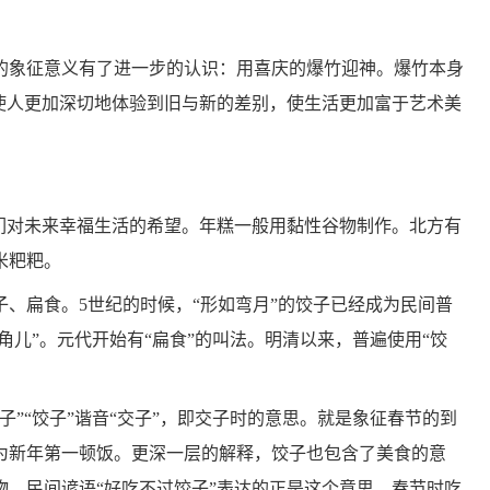
的象征意义有了进一步的认识：用喜庆的爆竹迎神。爆竹本身
以使人更加深切地体验到旧与新的差别，使生活更加富于艺术美
人们对未来幸福生活的希望。年糕一般用黏性谷物制作。北方有
米粑粑。
、扁食。5世纪的时候，“形如弯月”的饺子已经成为民间普
角儿”。元代开始有“扁食”的叫法。明清以来，普遍使用“饺
子”“饺子”谐音“交子”，即交子时的意思。就是象征春节的到
为新年第一顿饭。更深一层的解释，饺子也包含了美食的意
物，民间谚语“好吃不过饺子”表达的正是这个意思。春节时吃