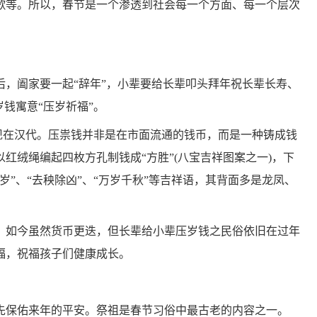
歌等。所以，春节是一个渗透到社会每一个方面、每一个层次
后，阖家要一起“辞年”，小辈要给长辈叩头拜年祝长辈长寿、
钱寓意“压岁祈福”。
出现在汉代。压祟钱并非是在市面流通的钱币，而是一种铸成钱
红绒绳编起四枚方孔制钱成“方胜”(八宝吉祥图案之一)，下
”、“去秧除凶”、“万岁千秋”等吉祥语，其背面多是龙凤、
，如今虽然货币更迭，但长辈给小辈压岁钱之民俗依旧在过年
福，祝福孩子们健康成长。
先保佑来年的平安。祭祖是春节习俗中最古老的内容之一。