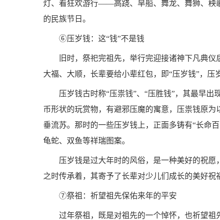
灯、看狂欢游行——高跷、旱船、舞龙、舞狮、秧
的民族节日。
⑥压岁钱：这“钱”不是钱
旧时，祭祀完祖先，举行完迎接诸神下凡典仪
大福、大顺，长辈要给小辈红包，即“压岁钱”，压岁
压岁钱古时称“压祟钱”、“压胜钱”，其最早
币形状的玩赏物，有避邪压魔的寓意，压祟钱原为以
垂流苏。那时的一些压岁钱上，正面多铸有“长命百岁
龟蛇、双鱼等祥瑞图案。
压岁钱是过大年时的风俗，是一种美好的祝愿
之时传承着，其寄予了长辈对少儿们成长的美好祝
⑦祭祖：祈望祖先保佑来年的平安
过年祭祖，既是对祖先的一个悼怀，也祈望祖