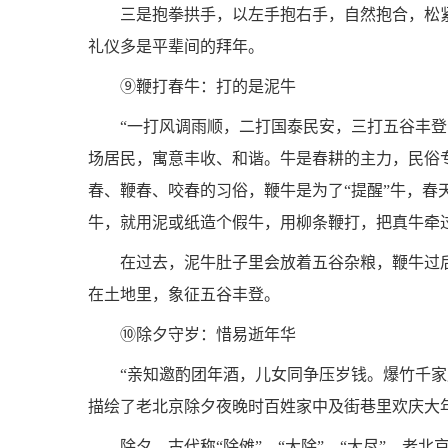
三是抱拳拱手，以左手抱右手，自然抱合，松
礼仪多是平辈间的拜年。
⑨鞭打春牛：打的是泥牛
“一打风调雨顺，二打国泰民安，三打五谷丰
场居民，寓意丰收、和谐。牛是春耕的主力，民俗
春、鞭春、咬春的习俗，鞭牛是为了“提醒”牛，
牛，就用泥或纸造个假牛，用柳条鞭打，把真牛牵
在过去，泥牛肚子里会放着五谷杂粮，鞭牛过
在土地里，象征五谷丰登。
⑩除夕守岁：惜易逝年华
“亲知邀酌团年酒，儿女同争压岁钱。爆竹千
描绘了老北京除夕夜晚时百姓家中及街巷里欢庆大
除夕，古代称“除傩”、“大除”、“大尽”。老北京