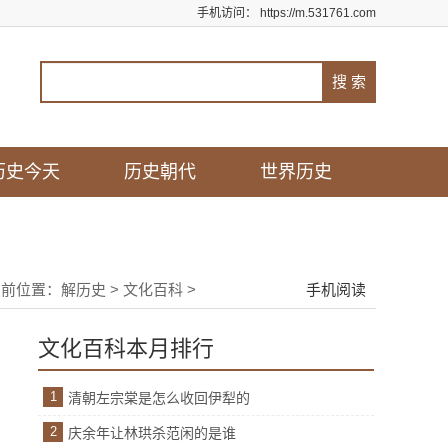
手机访问：
https://m.531761.com
历史今天
历史朝代
世界历史
当前位置：
解历史
>
文化百科
>
手机阅读
文化百科本月排行
1
清朝左宗棠是怎么收回伊犁的
2
庆余年让林珙杀范闲的是谁