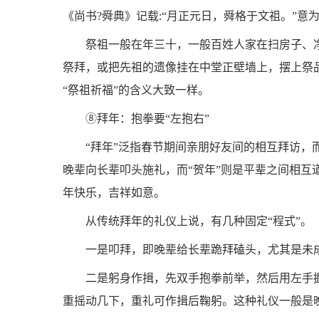
《尚书?舜典》记载:“月正元日，舜格于文祖。”
祭祖一般在年三十，一般百姓人家在扫房子、
祭拜，或把先祖的遗像挂在中堂正壁墙上，摆上祭
“祭祖祈福”的含义大致一样。
⑧拜年：抱拳要“左抱右”
“拜年”泛指春节期间亲朋好友间的相互拜访，而
晚辈向长辈叩头施礼，而“贺年”则是平辈之间相互道
年快乐，吉祥如意。
从传统拜年的礼仪上说，有几种固定“程式”。
一是叩拜，即晚辈给长辈跪拜磕头，尤其是未
二是躬身作揖，先双手抱拳前举，然后用左手
重摇动几下，重礼可作揖后鞠躬。这种礼仪一般是