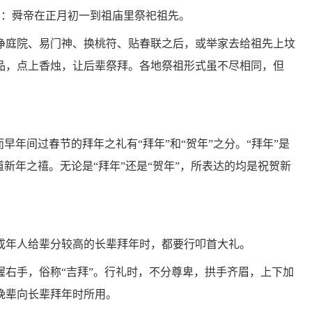
意为：舜帝在正月初一到祖庙里祭祀祖先。
净庭院、易门神、换桃符、贴春联之后，或举家去给祖先上坟
品，点上香烛，让后辈祭拜。各地祭祖形式虽不尽相同，但
早年间过春节的拜年之礼有“拜年”和“贺年”之分。“拜年”是
新年之禧。无论是“拜年”还是“贺年”，所表达的均是祝贺新
成年人给辈分较高的长辈拜年时，都要行叩首大礼。
握右手，俗称“吉拜”。行礼时，不分尊卑，拱手齐眉，上下加
晚辈向长辈拜年时所用。