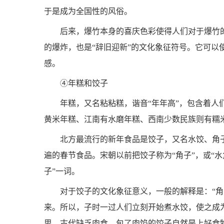
于是成为全国性的风俗。
后来，爆竹本身的喜庆色彩使得人们对于爆竹
的爆炸，也是“辞旧迎新”的文化象征符号。它可
感。
④年糕和饺子
年糕，又名粘粘糕，谐音“年年高”，包含着
黄米年糕、江南有水磨年糕、西南少数民族则有糯
北方最流行的新年食品是饺子，又名水饺、角子
遍的春节食品。宋朝以前把饺子称为“角子”，或“水
子”一词。
对于饺子的文化象征意义，一般的解释是：“角
来。所以，子时一过人们立刻开始煮水饺，使之成
思。古代缺乏肉食，包了肉馅的饺子自然是上好食