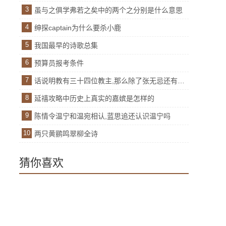
3
虽与之俱学弗若之矣中的两个之分别是什么意思
4
绅探captain为什么要杀小鹿
5
我国最早的诗歌总集
6
预算员报考条件
7
话说明教有三十四位教主,那么除了张无忌还有谁呢
8
延禧攻略中历史上真实的嘉嫔是怎样的
9
陈情令温宁和温宛相认,蓝思追还认识温宁吗
10
两只黄鹂鸣翠柳全诗
猜你喜欢