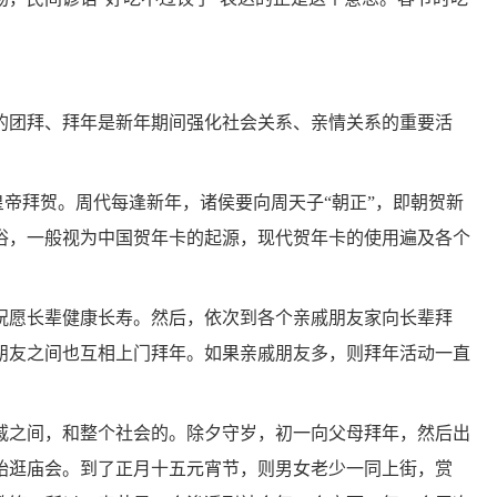
的团拜、拜年是新年期间强化社会关系、亲情关系的重要活
向皇帝拜贺。周代每逢新年，诸侯要向周天子“朝正”，即朝贺新
俗，一般视为中国贺年卡的起源，现代贺年卡的使用遍及各个
祝愿长辈健康长寿。然后，依次到各个亲戚朋友家向长辈拜
朋友之间也互相上门拜年。如果亲戚朋友多，则拜年活动一直
戚之间，和整个社会的。除夕守岁，初一向父母拜年，然后出
始逛庙会。到了正月十五元宵节，则男女老少一同上街，赏