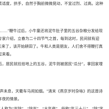
紧适度，拱手，自然于胸前微微晃动，不宜过烈、过高。这种
登……”鞭牛过后，小牛童还将泥牛肚子里的五谷杂粮分发给现
专家介绍，立春为二十四节气之首，每到这时，民间就有迎
春天来了，该开始耕田了。牛和人类是朋友，人们舍不得鞭打真
过来看。
后，居民就捡拾地上的五谷，泥牛则被居民“瓜分”，拿回家埋
家声未息，天衢车马闹如烟。”清末《燕京岁时杂咏》的这首诗
年夜的情景。
人称为“岁除”、“除岁”、“大年夜”，俗称“年三十儿”。“除”字