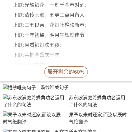
上联:光耀银花，一刻千金春对酒;
下联:清传玉漏，五更三点月留人。
上联:三五良宵，花灯吐艳映新春;
下联:一年初望，明月生辉度佳节。
上联:且看银灯欢五夜;
下联:共把金盏庆千年。
上联:明月皎皎千门秀;
展开剩余的60%
下联:华灯盏盏万户春。
上联:灯月交辉，庆三元而开极;
婚纱唯美句子
下联:花树并茂，贺六合以同春。
苏东坡满庭芳蜗角功名运用
了什么的句法
上联:九陌连灯影;
果予以未时还家,而汝以辰时
下联:千门庆月华。
气绝翻译
上联:有灯无月不娱人;
五常之道五常指的是