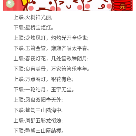
上联:火树祥光丽;
下联:星桥宝炬红。
上联:龙烛凤灯，灼灼光开全盛世;
下联:玉箫金管，雍雍齐唱太平春。
上联:春夜灯花，几处笙歌腾朗月;
下联:良宵美景，万家箫管乐丰年。
上联:万点春灯，银花有色;
下联:一轮皓月，玉宇无尘。
上联:凤盘双阙壶天外;
下联:鳌驾三山陆海中。
上联:凤舒五彩龙衔烛;
下联:鳌驾三山蜃结楼。