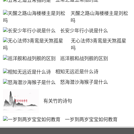
下联:有月无灯不算春。
天醒之路山海楼楼主是刘松
上联:万户春灯报元夜;
吗
下联:一天瑞雪兆丰年。
长安少年行小说是什么
上联:灯火万家，良宵美景;
无心法师3青鸾是天煞孤星
下联:笙歌一曲，盛世元音。
吗
上联:天上一轮满;
巡洋舰和战列舰的区别
下联:人间万里明。
相知无远近是什么诗
上联:春夜灯花，几处笙歌腾朗月;
怒海潜沙海猴子是什么
下联:良宵美景，万家箫管乐丰年。
上联:华灯灿烂逢盛世;
有关竹的诗句
下联:锣鼓铿锵颂丰年。
上联:万里河山铺锦绣;
一岁到两岁宝宝如何教育
下联:满城笙管乐太平。