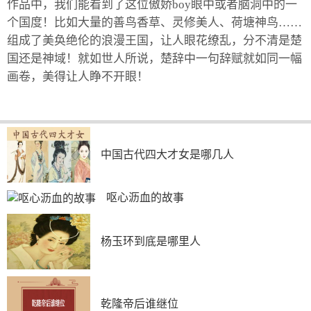
作品中，我们能看到了这位傲娇boy眼中或者脑洞中的一
个国度！比如大量的善鸟香草、灵修美人、荷塘神鸟……
组成了美奂绝伦的浪漫王国，让人眼花缭乱，分不清是楚
国还是神域！就如世人所说，楚辞中一句辞赋就如同一幅
画卷，美得让人睁不开眼！
中国古代四大才女是哪几人
呕心沥血的故事
杨玉环到底是哪里人
乾隆帝后谁继位