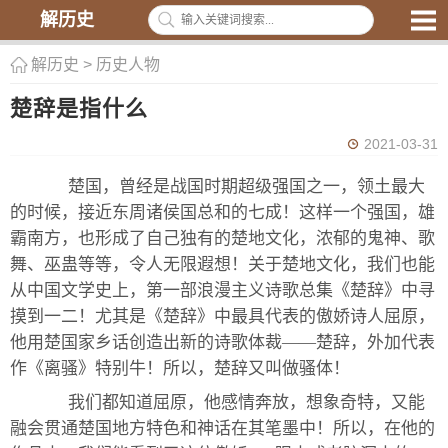
解历史
解历史
>
历史人物
楚辞是指什么
2021-03-31
楚国，曾经是战国时期超级强国之一，领土最大
的时候，接近东周诸侯国总和的七成！这样一个强国，雄
霸南方，也形成了自己独有的楚地文化，浓郁的鬼神、歌
舞、巫蛊等等，令人无限遐想！关于楚地文化，我们也能
从中国文学史上，第一部浪漫主义诗歌总集《楚辞》中寻
摸到一二！尤其是《楚辞》中最具代表的傲娇诗人屈原，
他用楚国家乡话创造出新的诗歌体裁——楚辞，外加代表
作《离骚》特别牛！所以，楚辞又叫做骚体！
我们都知道屈原，他感情奔放，想象奇特，又能
融会贯通楚国地方特色和神话在其笔墨中！所以，在他的