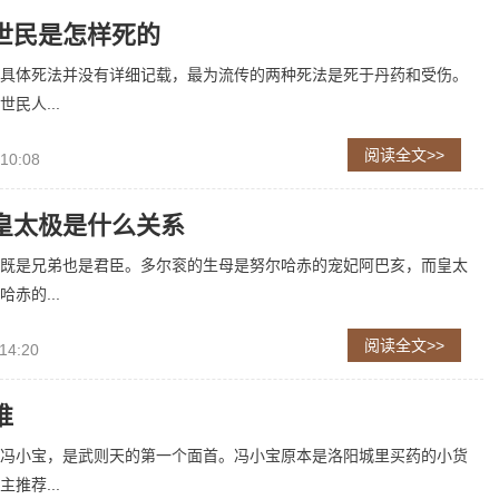
世民是怎样死的
具体死法并没有详细记载，最为流传的两种死法是死于丹药和受伤。
民人...
阅读全文>>
 10:08
皇太极是什么关系
既是兄弟也是君臣。多尔衮的生母是努尔哈赤的宠妃阿巴亥，而皇太
赤的...
阅读全文>>
14:20
谁
冯小宝，是武则天的第一个面首。冯小宝原本是洛阳城里买药的小货
推荐...