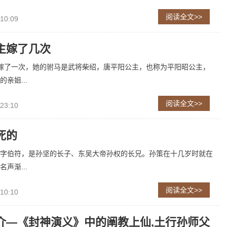
阅读全文>>
 10:09
主嫁了几次
嫁了一次，她的驸马是武将柴绍，唐平阳公主，也称为平阳昭公主，
亲姐...
阅读全文>>
 23:10
死的
字伯符，是孙坚的长子、东吴大帝孙权的长兄。孙策在十几岁时就在
声渐...
阅读全文>>
 10:10
介—《封神演义》中的阐教上仙,土行孙师父