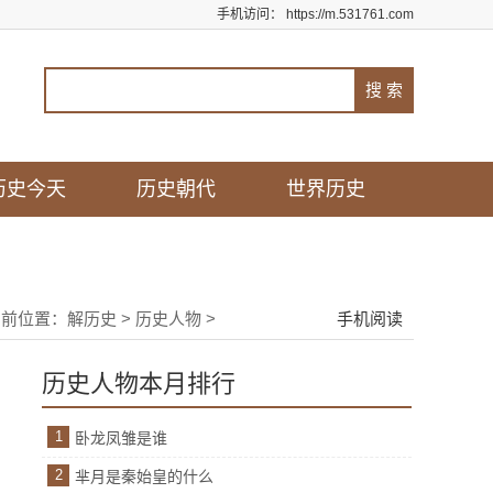
手机访问：
https://m.531761.com
历史今天
历史朝代
世界历史
当前位置：
解历史
>
历史人物
>
手机阅读
历史人物本月排行
1
卧龙凤雏是谁
2
芈月是秦始皇的什么