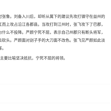
付张鲁。刘备入川后，却听从属下的建议先攻打镇守在益州的
江而上攻占沿江各郡县。当攻打到江州时，张飞攻下了巴郡，
为什么不投降。严颜宁死不屈，表示自己州郡只有断头将军，
去砍头。严颜面对刽子手的大刀面不改色。张飞见严颜如此淡
客。
主要比喻坚决抵抗，宁死不屈的将领。