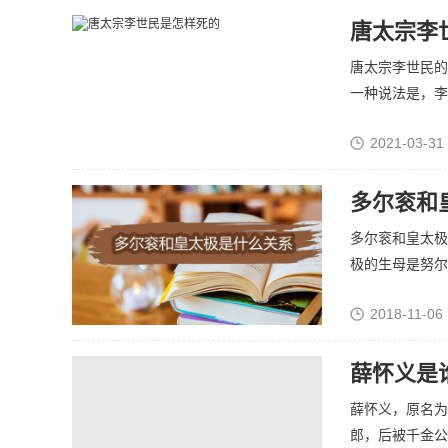
唐太宗李
唐太宗李世民的
一种说法是，李世
2021-03-31
多尔衮和
多尔衮和皇太极
极的生母是努尔哈
2018-11-06 
薛怀义是
薛怀义，原名为
郎，后被千金公主