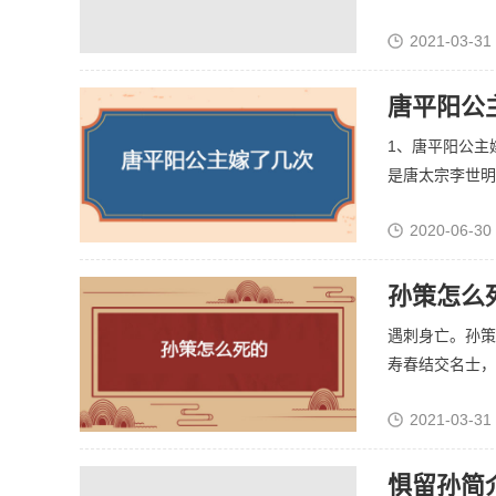
2021-03-31
唐平阳公
1、唐平阳公主
是唐太宗李世明的
2020-06-30
孙策怎么
遇刺身亡。孙策
寿春结交名士，名
2021-03-31
惧留孙简