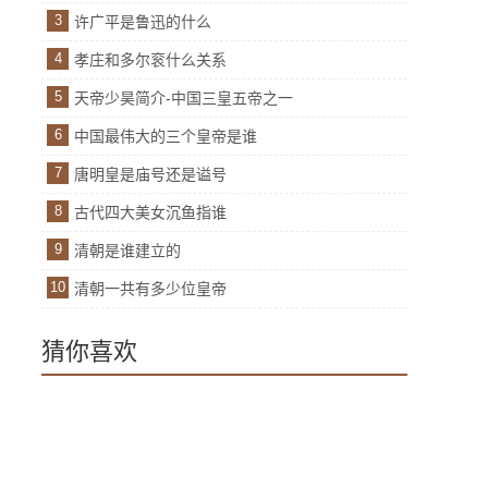
3
许广平是鲁迅的什么
4
孝庄和多尔衮什么关系
5
天帝少昊简介-中国三皇五帝之一
6
中国最伟大的三个皇帝是谁
7
唐明皇是庙号还是谥号
8
古代四大美女沉鱼指谁
9
清朝是谁建立的
10
清朝一共有多少位皇帝
猜你喜欢