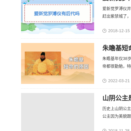
爱新觉罗溥仪并
赶出紫禁城了，溥
2018-12-15
朱瞻基短
朱瞻基年仅38
帝都很勤勉，特别
2022-03-21
山阴公主
历史上山阴公主
公主因为美貌跟放
2018-11-28 