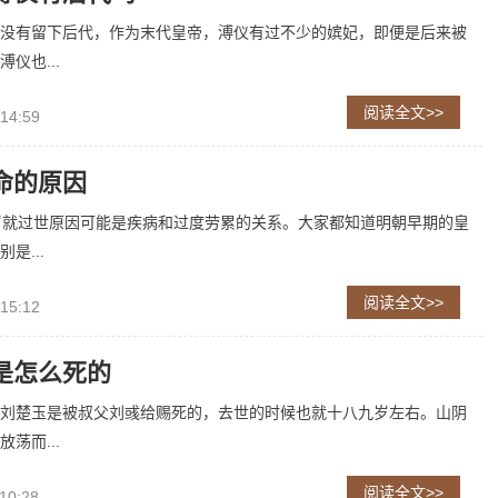
没有留下后代，作为末代皇帝，溥仪有过不少的嫔妃，即便是后来被
仪也...
阅读全文>>
 14:59
命的原因
岁就过世原因可能是疾病和过度劳累的关系。大家都知道明朝早期的皇
是...
阅读全文>>
 15:12
是怎么死的
刘楚玉是被叔父刘彧给赐死的，去世的时候也就十八九岁左右。山阴
荡而...
阅读全文>>
10:28