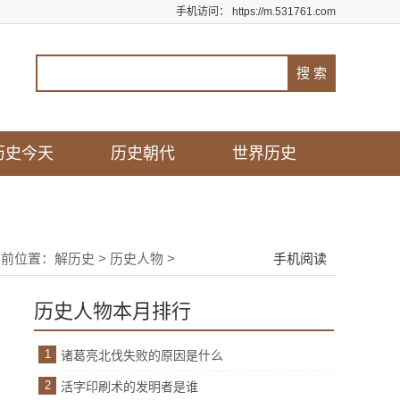
手机访问：
https://m.531761.com
历史今天
历史朝代
世界历史
当前位置：
解历史
>
历史人物
>
手机阅读
历史人物本月排行
1
诸葛亮北伐失败的原因是什么
2
活字印刷术的发明者是谁