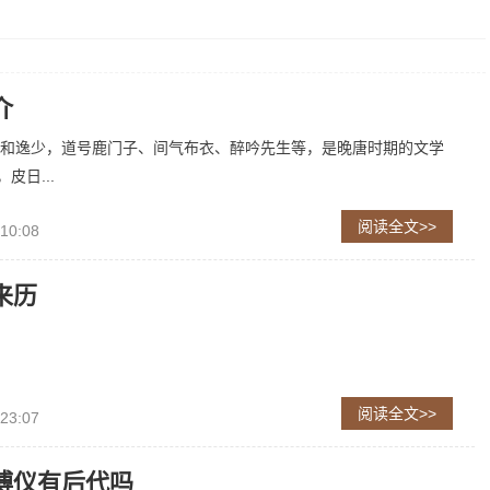
介
和逸少，道号鹿门子、间气布衣、醉吟先生等，是晚唐时期的文学
皮日...
阅读全文>>
 10:08
来历
阅读全文>>
 23:07
溥仪有后代吗