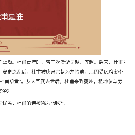
的熏陶。杜甫青年时，曾三次漫游吴越、齐赵。后来，杜甫为
。安史之乱后，杜甫被唐肃宗封为左拾遗，后因受房琯案牵
杜甫草堂”。友人严武去世后，杜甫来到夔州，租地参与劳
59岁。
国忧民，杜甫的诗被称为“诗史”。