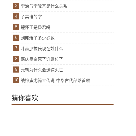
3
李治与李隆基是什么关系
4
子美谁的字
5
楚怀王是昏君吗
6
刘邦活了多少岁数
7
叶赫那拉氏现在姓什么
8
嘉庆皇帝死了谁继位了
9
元朝为什么会迅速灭亡
10
战神蚩尤简介传说-中华古代部落首领
猜你喜欢