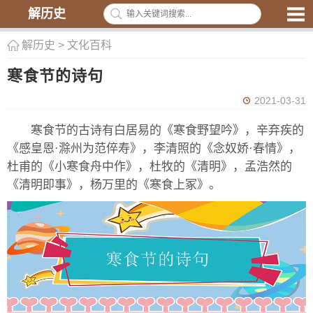
解历史
解历史
>
文化百科
寒食节的诗句
2021-03-31
寒食节的古诗有白居易的《寒食野望吟》，辛弃疾的
《感皇恩·滁州为范倅寿》，李清照的《念奴娇·春情》，
杜甫的《小寒食舟中作》，杜牧的《清明》，孟浩然的
《清明即事》，杨万里的《寒食上冢》。