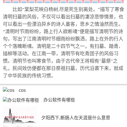
比如“棠梨花映白杨树,尽是死生别离处。”描写了寒食
清明扫墓的风俗，不仅可以看出扫墓的凄凉悲惨情景，也
可以看出一些漂泊异乡的诗人墨客，思乡之情油然而生。
“清明时节雨纷纷，路上行人欲断魂”便是描写清明节的诗
句，写出了江南清明时节细雨纷纷飘洒，路上在外的行人
个个落魄断魂。清明是二十四节气之一，有扫墓、踏青、
插柳等活动。在江南一带，清明节有吃青团子的风俗习
惯。清明节也叫寒食节，由于古代帝王将相有"墓祭"之
礼，民间效仿便都在那日祭祖扫墓，历代沿袭下来，就成
了中华民族的传统习惯。
cos
办公软件有哪些
夕阳西下,断肠人在天涯是什么意思