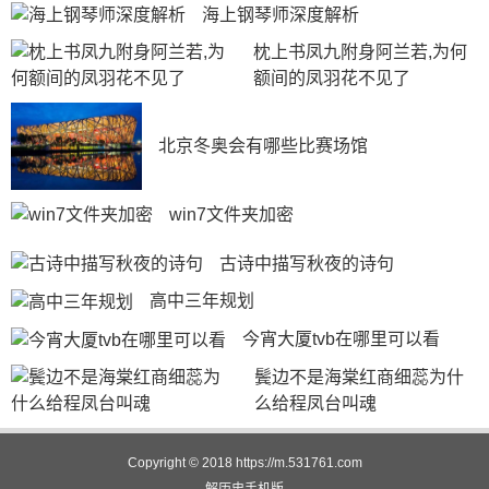
海上钢琴师深度解析
枕上书凤九附身阿兰若,为何
额间的凤羽花不见了
北京冬奥会有哪些比赛场馆
win7文件夹加密
古诗中描写秋夜的诗句
高中三年规划
今宵大厦tvb在哪里可以看
鬓边不是海棠红商细蕊为什
么给程凤台叫魂
Copyright © 2018
https://m.531761.com
解历史
手机版