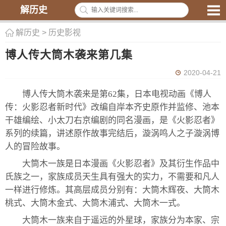
解历史
解历史
>
历史影视
博人传大筒木袭来第几集
2020-04-21
博人传大筒木袭来是第62集，日本电视动画《博人
传：火影忍者新时代》改编自岸本齐史原作并监修、池本
干雄编绘、小太刀右京编剧的同名漫画，是《火影忍者》
系列的续篇，讲述原作故事完结后，漩涡鸣人之子漩涡博
人的冒险故事。
大筒木一族是日本漫画《火影忍者》及其衍生作品中
氏族之一，家族成员天生具有强大的实力，不需要和凡人
一样进行修炼。其高层成员分别有：大筒木辉夜、大筒木
桃式、大筒木金式、大筒木浦式、大筒木一式。
大筒木一族来自于遥远的外星球，家族分为本家、宗