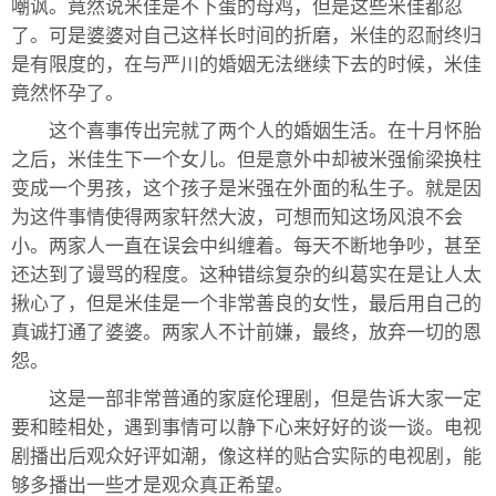
嘲讽。竟然说米佳是不下蛋的母鸡，但是这些米佳都忍
了。可是婆婆对自己这样长时间的折磨，米佳的忍耐终归
是有限度的，在与严川的婚姻无法继续下去的时候，米佳
竟然怀孕了。
这个喜事传出完就了两个人的婚姻生活。在十月怀胎
之后，米佳生下一个女儿。但是意外中却被米强偷梁换柱
变成一个男孩，这个孩子是米强在外面的私生子。就是因
为这件事情使得两家轩然大波，可想而知这场风浪不会
小。两家人一直在误会中纠缠着。每天不断地争吵，甚至
还达到了谩骂的程度。这种错综复杂的纠葛实在是让人太
揪心了，但是米佳是一个非常善良的女性，最后用自己的
真诚打通了婆婆。两家人不计前嫌，最终，放弃一切的恩
怨。
这是一部非常普通的家庭伦理剧，但是告诉大家一定
要和睦相处，遇到事情可以静下心来好好的谈一谈。电视
剧播出后观众好评如潮，像这样的贴合实际的电视剧，能
够多播出一些才是观众真正希望。