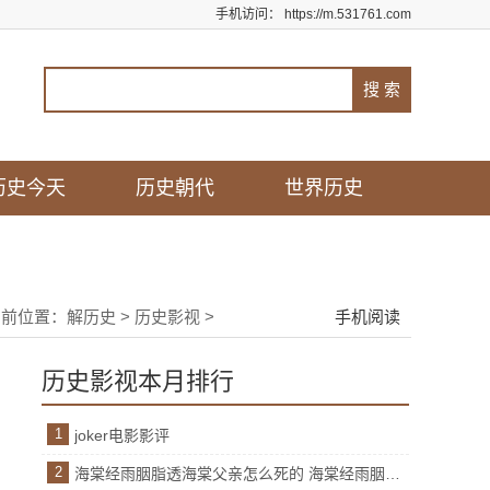
手机访问：
https://m.531761.com
历史今天
历史朝代
世界历史
当前位置：
解历史
>
历史影视
>
手机阅读
历史影视本月排行
1
joker电影影评
2
海棠经雨胭脂透海棠父亲怎么死的 海棠经雨胭脂透海棠父亲是谁杀的