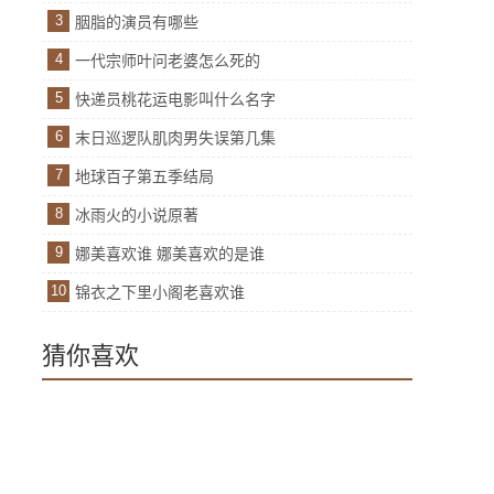
3
胭脂的演员有哪些
4
一代宗师叶问老婆怎么死的
5
快递员桃花运电影叫什么名字
6
末日巡逻队肌肉男失误第几集
7
地球百子第五季结局
8
冰雨火的小说原著
9
娜美喜欢谁 娜美喜欢的是谁
10
锦衣之下里小阁老喜欢谁
猜你喜欢