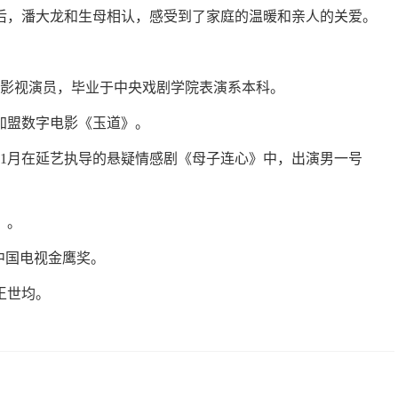
后，潘大龙和生母相认，感受到了家庭的温暖和亲人的关爱。
市，影视演员，毕业于中央戏剧学院表演系本科。
，加盟数字电影《玉道》。
；11月在延艺执导的悬疑情感剧《母子连心》中，出演男一号
》。
届中国电视金鹰奖。
王世均。