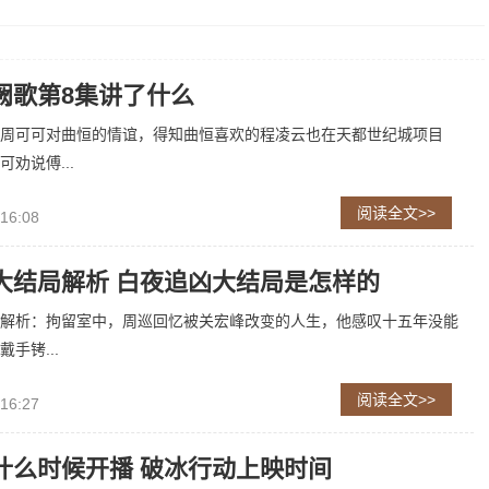
阙歌第8集讲了什么
周可可对曲恒的情谊，得知曲恒喜欢的程凌云也在天都世纪城项目
劝说傅...
阅读全文>>
 16:08
大结局解析 白夜追凶大结局是怎样的
解析：拘留室中，周巡回忆被关宏峰改变的人生，他感叹十五年没能
手铐...
阅读全文>>
 16:27
什么时候开播 破冰行动上映时间