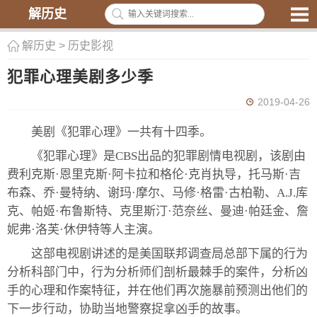
解历史
解历史
>
历史影视
犯罪心理美剧多少季
2019-04-26
美剧《犯罪心理》一共有十四季。
《犯罪心理》是CBS出品的犯罪剧情电视剧，该剧由
费利克斯·恩里克斯·阿卡拉和格伦·克肖执导，托马斯·吉
布森、乔·曼特纳、谢玛·摩尔、马修·格雷·古柏勒、A.J.库
克、帕姬·布鲁斯特、克里斯汀·范奈丝、曼迪·帕廷金、詹
妮弗·洛芙·休伊特等人主演。
这部电视剧讲述的是美国联邦调查局总部下属的行为
分析科部门中，行为分析师们剖析最棘手的案件，分析凶
手的心理和作案特征，并在他们再次施暴前预测出他们的
下一步行动，协助当地警察捉拿凶手的故事。