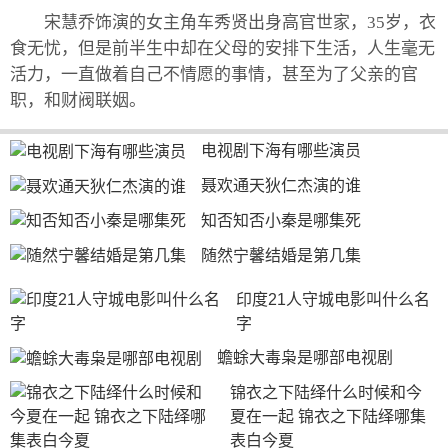
宋慧乔饰演的女主角车秀贤出身高官世家，35岁，衣
食无忧，但是前半生中却在父母的安排下生活，人生毫无
活力，一直做着自己不情愿的事情，甚至为了父亲的官
职，和财阀联姻。
电视剧下海有哪些演员
聂欢通天狄仁杰演的谁
知否知否小秦是哪集死
随然宁馨结婚是第几集
印度21人守城电影叫什么名
字
蟾蜍大毒枭是哪部电视剧
锦衣之下陆绎什么时候和今
夏在一起 锦衣之下陆绎哪集
表白今夏