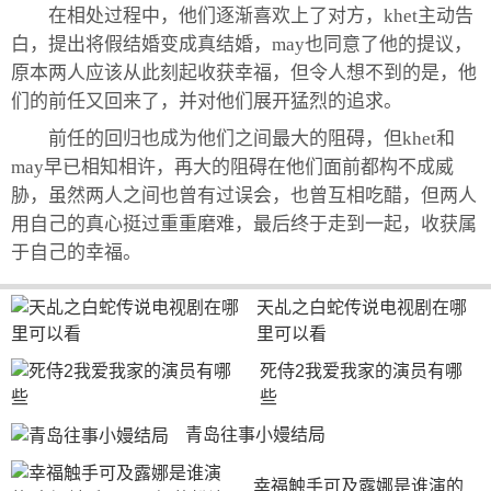
在相处过程中，他们逐渐喜欢上了对方，khet主动告
白，提出将假结婚变成真结婚，may也同意了他的提议，
原本两人应该从此刻起收获幸福，但令人想不到的是，他
们的前任又回来了，并对他们展开猛烈的追求。
前任的回归也成为他们之间最大的阻碍，但khet和
may早已相知相许，再大的阻碍在他们面前都构不成威
胁，虽然两人之间也曾有过误会，也曾互相吃醋，但两人
用自己的真心挺过重重磨难，最后终于走到一起，收获属
于自己的幸福。
天乩之白蛇传说电视剧在哪
里可以看
死侍2我爱我家的演员有哪
些
青岛往事小嫚结局
幸福触手可及露娜是谁演的 