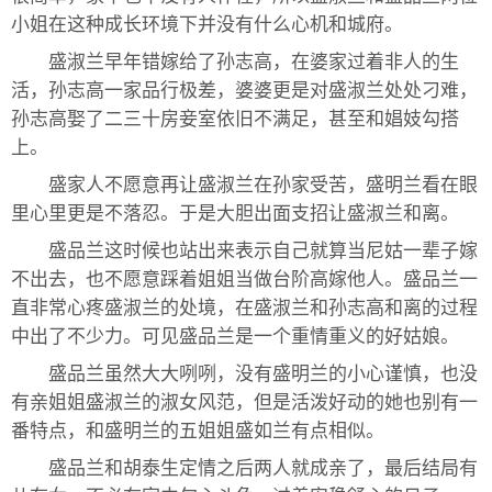
小姐在这种成长环境下并没有什么心机和城府。
盛淑兰早年错嫁给了孙志高，在婆家过着非人的生
活，孙志高一家品行极差，婆婆更是对盛淑兰处处刁难，
孙志高娶了二三十房妾室依旧不满足，甚至和娼妓勾搭
上。
盛家人不愿意再让盛淑兰在孙家受苦，盛明兰看在眼
里心里更是不落忍。于是大胆出面支招让盛淑兰和离。
盛品兰这时候也站出来表示自己就算当尼姑一辈子嫁
不出去，也不愿意踩着姐姐当做台阶高嫁他人。盛品兰一
直非常心疼盛淑兰的处境，在盛淑兰和孙志高和离的过程
中出了不少力。可见盛品兰是一个重情重义的好姑娘。
盛品兰虽然大大咧咧，没有盛明兰的小心谨慎，也没
有亲姐姐盛淑兰的淑女风范，但是活泼好动的她也别有一
番特点，和盛明兰的五姐姐盛如兰有点相似。
盛品兰和胡泰生定情之后两人就成亲了，最后结局有