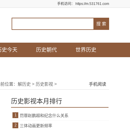
手机访问：
https://m.531761.com
历史今天
历史朝代
世界历史
当前位置：
解历史
>
历史影视
>
手机阅读
历史影视本月排行
1
罚罪赵鹏超和纪念什么关系
2
三体动画更新频率