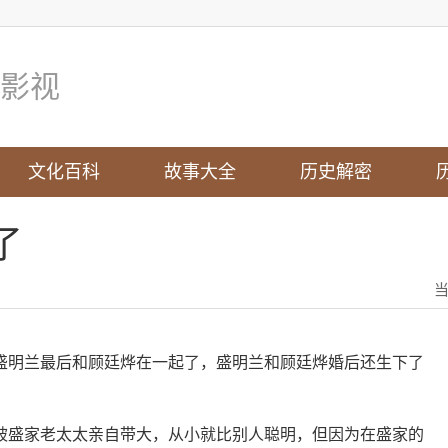
影视
文化百科
故事大全
历史解密
了
盛明兰最后和顾廷烨在一起了，盛明兰和顾廷烨婚后还生下了
被盛家老太太亲自带大，从小就比别人聪明，但因为在盛家的