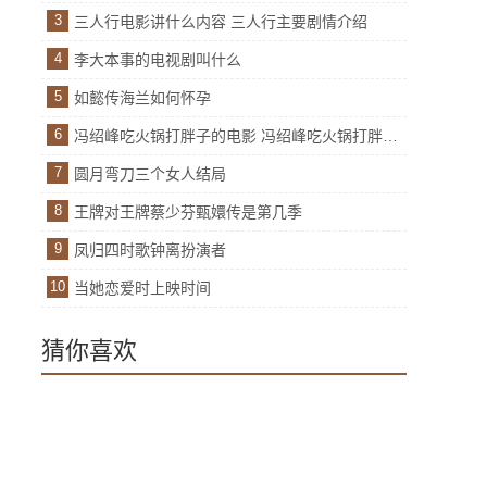
3
三人行电影讲什么内容 三人行主要剧情介绍
4
李大本事的电视剧叫什么
5
如懿传海兰如何怀孕
6
冯绍峰吃火锅打胖子的电影 冯绍峰吃火锅打胖子是什么电影
7
圆月弯刀三个女人结局
8
王牌对王牌蔡少芬甄嬛传是第几季
9
凤归四时歌钟离扮演者
10
当她恋爱时上映时间
猜你喜欢