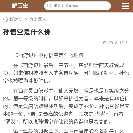
解历史
解历史
>
历史影视
孙悟空是什么佛
2018-12-31
《西游记》中孙悟空是斗战胜佛。
在《西游记》最后一章节中，唐僧师徒西天取经成
功，如来佛祖按照五人的各自功德，分别赐了封号，孙悟
空也被赐为斗战胜佛。
在西方灵山佛派中，仙人无数，但是也是有等级之分
的。第一等级的叫佛，以如来佛祖为首，本来是有46位佛
的，但是爱唐僧取经成功后，变成了48位，孙悟空就是其
中的一位，“佛”是最高的悟道者，其次是“菩萨”，再者
“罗汉”，所以说孙悟空在佛家的造诣也是蛮高的。
第二等级的叫做菩萨，菩萨中当属观音菩萨最有名