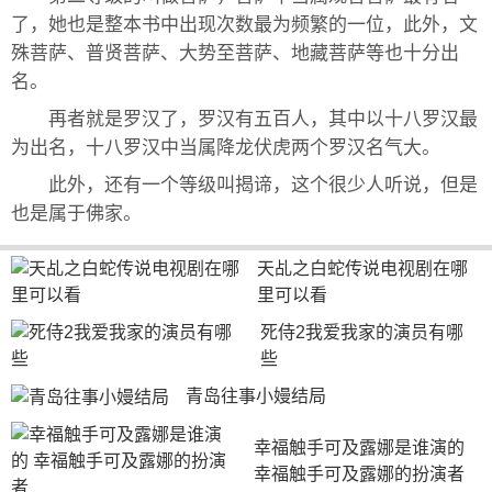
了，她也是整本书中出现次数最为频繁的一位，此外，文
殊菩萨、普贤菩萨、大势至菩萨、地藏菩萨等也十分出
名。
再者就是罗汉了，罗汉有五百人，其中以十八罗汉最
为出名，十八罗汉中当属降龙伏虎两个罗汉名气大。
此外，还有一个等级叫揭谛，这个很少人听说，但是
也是属于佛家。
天乩之白蛇传说电视剧在哪
里可以看
死侍2我爱我家的演员有哪
些
青岛往事小嫚结局
幸福触手可及露娜是谁演的 
幸福触手可及露娜的扮演者