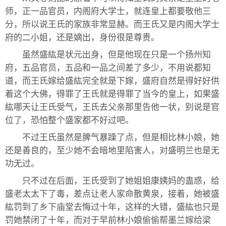
师，正一品官员，内阁府大学士，就连皇上都要敬他三
分，所以说王氏的家族非常显赫。而王氏又是内阁大学士
府的二小姐，还是嫡出，身份很是尊贵。
虽然盛紘是状元出身，但是他现在只是一个扬州知
府，五品官员，五品和一品之间差了多少，不用说都知
道，而王氏嫁给盛紘完全就是下嫁，盛府自然是得好好供
着这个大佛，得罪了王氏就是得罪了当今的皇上，如果盛
紘哪天让王氏受气，王氏去父亲那里告他一状，别说是官
位了，恐怕整个盛家都不好过吧。
不过王氏虽然是脾气暴躁了点，但是相比林小娘，她
还是善良的，至少她不会暗地里陷害人，对盛明兰也是无
功无过。
只不过在后面，王氏受到了她姐姐康姨妈的蛊惑，给
盛老太太下了毒，差点让老人家命散黄泉，接着，她被盛
紘罚到了乡下庙堂去悔过十年，这样的大错，盛紘也只是
罚她禁闭了十年，而对于早前林小娘偷偷帮墨兰嫁给梁