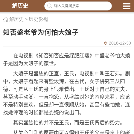
解历史
解历史
>
历史影视
知否盛老爷为何怕大娘子
2018-12-30
在电视剧《知否知否应是绿肥红瘦》中盛老爷怕大娘
子是因为大娘子的家世。
大娘子是盛紘的正室，王氏，电视剧中叫王若弗。剧
中，大娘子看起来有些泼辣，在古代，女子讲究三从四
德，可是从王氏的身上很难看出。王氏对于自己的丈夫，
甚至动手动脚，一直抱怨，从盛紘对她的态度来看，应该
不是特别喜欢，但是却一直很顺从她，甚至有些怕她，连
找她评理的时候都是委婉的说出口。
其实盛紘怕的并不是王氏，而是王氏背后的势力。
从关心则乱的原著中可以得知王氏的父亲是皇上的老