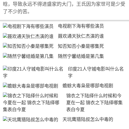
晗，导致永远不得进盛家的大门，王氏因为家世可是少受
了不少的苦。
电视剧下海有哪些演员
聂欢通天狄仁杰演的谁
知否知否小秦是哪集死
随然宁馨结婚是第几集
印度21人守城电影叫什么名
字
蟾蜍大毒枭是哪部电视剧
锦衣之下陆绎什么时候和今
夏在一起 锦衣之下陆绎哪集
表白今夏
天坑鹰猎陆叔怎么中毒的