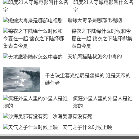
印度21人守城电影叫什么名
字
蟾蜍大毒枭是哪部电视剧
锦衣之下陆绎什么时候和今
夏在一起 锦衣之下陆绎哪集
表白今夏
天坑鹰猎陆叔怎么中毒的
千古玦尘暮光结局是怎样的 谁是天帝的
继任者
疯狂外星人里的外星人是谁
演的
沙海吴邪有没有死
天气之子什么时候上映